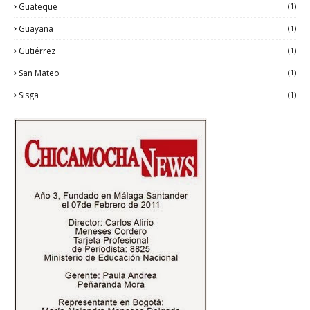
Guateque
(1)
Guayana
(1)
Gutiérrez
(1)
San Mateo
(1)
Sisga
(1)