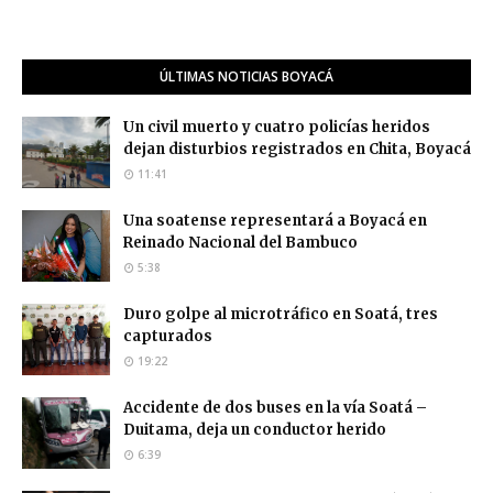
ÚLTIMAS NOTICIAS BOYACÁ
Un civil muerto y cuatro policías heridos
dejan disturbios registrados en Chita, Boyacá
11:41
Una soatense representará a Boyacá en
Reinado Nacional del Bambuco
5:38
Duro golpe al microtráfico en Soatá, tres
capturados
19:22
Accidente de dos buses en la vía Soatá –
Duitama, deja un conductor herido
6:39