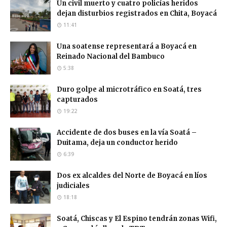
Un civil muerto y cuatro policías heridos
dejan disturbios registrados en Chita, Boyacá
11:41
Una soatense representará a Boyacá en
Reinado Nacional del Bambuco
5:38
Duro golpe al microtráfico en Soatá, tres
capturados
19:22
Accidente de dos buses en la vía Soatá –
Duitama, deja un conductor herido
6:39
Dos ex alcaldes del Norte de Boyacá en líos
judiciales
18:18
Soatá, Chiscas y El Espino tendrán zonas Wifi,