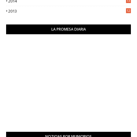
2014
13
2
2013
12
6
LA PROMESA DIARIA
NOTICIAS POR MUNICIPIOS