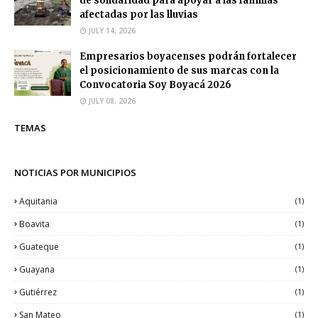
de solidaridad para apoyar a las familias
afectadas por las lluvias
JULY 14, 2026
Empresarios boyacenses podrán fortalecer
el posicionamiento de sus marcas con la
Convocatoria Soy Boyacá 2026
JULY 08, 2026
TEMAS
NOTICIAS POR MUNICIPIOS
Aquitania
(1)
Boavita
(1)
Guateque
(1)
Guayana
(1)
Gutiérrez
(1)
San Mateo
(1)