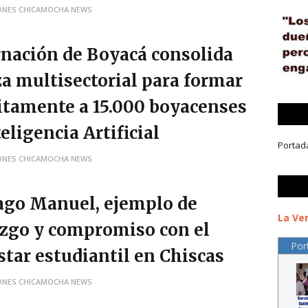
ONES CHICAMOCHA NEWS
nación de Boyacá consolida
za multisectorial para formar
itamente a 15.000 boyacenses
eligencia Artificial
Portad
ONES CHICAMOCHA NEWS
ago Manuel, ejemplo de
La Ver
azgo y compromiso con el
Por
star estudiantil en Chiscas
ONES CHICAMOCHA NEWS