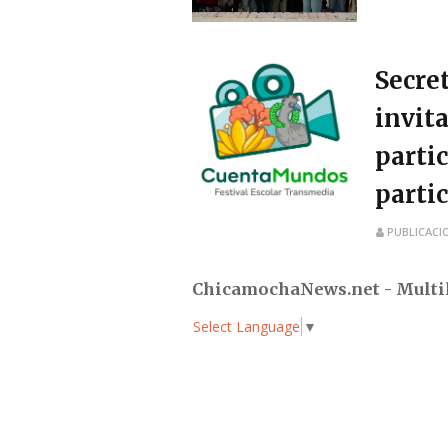
Secre
invit
parti
parti
PUBLICACI
ChicamochaNews.net - Multi
Select Language
▼