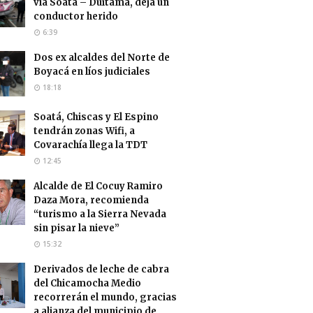
vía Soatá – Duitama, deja un
conductor herido
6:39
Dos ex alcaldes del Norte de
Boyacá en líos judiciales
18:18
Soatá, Chiscas y El Espino
tendrán zonas Wifi, a
Covarachía llega la TDT
12:45
Alcalde de El Cocuy Ramiro
Daza Mora, recomienda
“turismo a la Sierra Nevada
sin pisar la nieve”
15:32
Derivados de leche de cabra
del Chicamocha Medio
recorrerán el mundo, gracias
a alianza del municipio de