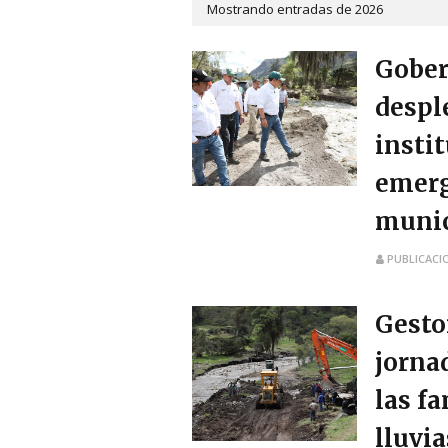
Mostrando entradas de 2026
Gober
despl
insti
emerg
munic
PUBLICACI
Gesto
jorna
las fa
lluvia