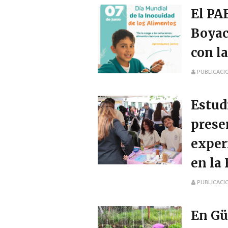
El PAE
Boyac
con l
PUBLICACI
Estud
prese
exper
en la
PUBLICACI
En Güi