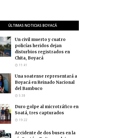
ÚLTIMAS NOTICIAS BOYACÁ
Un civil muerto y cuatro
policías heridos dejan
disturbios registrados en
Chita, Boyacá
11:41
Una soatense representará a
Boyacá en Reinado Nacional
del Bambuco
5:38
Duro golpe al microtráfico en
Soatá, tres capturados
19:22
Accidente de dos buses en la