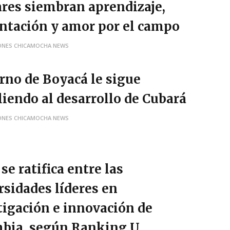
ares siembran aprendizaje,
ntación y amor por el campo
ONES CHICAMOCHA NEWS
rno de Boyacá le sigue
iendo al desarrollo de Cubará
ONES CHICAMOCHA NEWS
e ratifica entre las
rsidades líderes en
tigación e innovación de
bia, según Ranking U