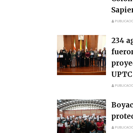
Sapie
PUBLICACI
234 a
fuero
proye
UPTC
PUBLICACI
Boyac
prote
PUBLICACI