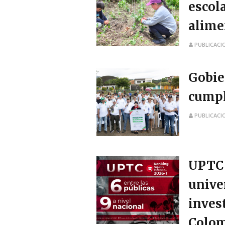
escol
alime
PUBLICACI
Gobie
cumpl
PUBLICACI
UPTC s
unive
inves
Colom