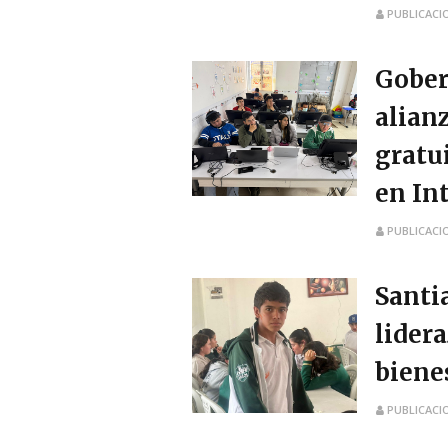
PUBLICACI
Gober
alian
gratu
en Int
PUBLICACI
Santi
lider
biene
PUBLICACI