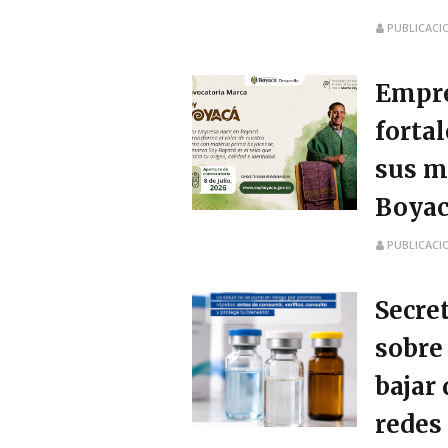
PUBLICACI
Empre
forta
sus m
Boyac
PUBLICACI
Secre
sobre
bajar
redes