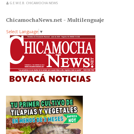
G.E.W.E.B. CHICAMOCHA NEWS
ChicamochaNews.net - Multilenguaje
Select Language
▼