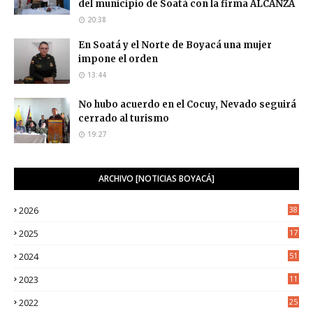
del municipio de Soatá con la firma ALCANZA
20:38
En Soatá y el Norte de Boyacá una mujer
impone el orden
13:44
No hubo acuerdo en el Cocuy, Nevado seguirá
cerrado al turismo
19:27
ARCHIVO [NOTICIAS BOYACÁ]
2026
38
2025
17
1
2024
51
2023
11
5
2022
25
6