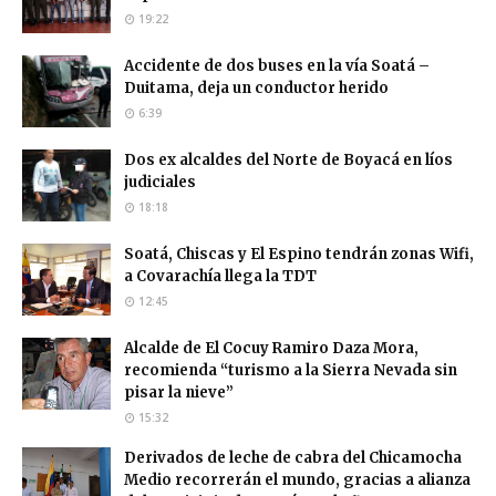
19:22
Accidente de dos buses en la vía Soatá –
Duitama, deja un conductor herido
6:39
Dos ex alcaldes del Norte de Boyacá en líos
judiciales
18:18
Soatá, Chiscas y El Espino tendrán zonas Wifi,
a Covarachía llega la TDT
12:45
Alcalde de El Cocuy Ramiro Daza Mora,
recomienda “turismo a la Sierra Nevada sin
pisar la nieve”
15:32
Derivados de leche de cabra del Chicamocha
Medio recorrerán el mundo, gracias a alianza