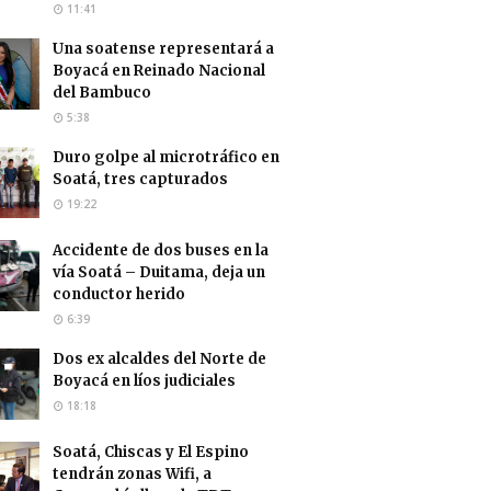
11:41
Una soatense representará a
Boyacá en Reinado Nacional
del Bambuco
5:38
Duro golpe al microtráfico en
Soatá, tres capturados
19:22
Accidente de dos buses en la
vía Soatá – Duitama, deja un
conductor herido
6:39
Dos ex alcaldes del Norte de
Boyacá en líos judiciales
18:18
Soatá, Chiscas y El Espino
tendrán zonas Wifi, a