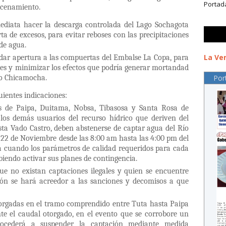
Portad
acenamiento.
diata hacer la descarga controlada del Lago Sochagota
a de excesos, para evitar reboses con las precipitaciones
de agua.
La Ver
dar apertura a las compuertas del Embalse La Copa, para
les y minimizar los efectos que podría generar mortandad
Por
río Chicamocha.
uientes indicaciones:
s de Paipa, Duitama, Nobsa, Tibasosa y Santa Rosa de
y los demás usuarios del recurso hídrico que deriven del
a Vado Castro, deben abstenerse de captar agua del Río
 22 de Noviembre desde las 8:00 am hasta las 4:00 pm del
a cuando los parámetros de calidad requeridos para cada
biendo activar sus planes de contingencia.
 no existan captaciones ilegales y quien se encuentre
ión se hará acreedor a las sanciones y decomisos a que
otorgadas en el tramo comprendido entre Tuta hasta Paipa
e el caudal otorgado, en el evento que se corrobore un
ocederá a suspender la captación mediante medida