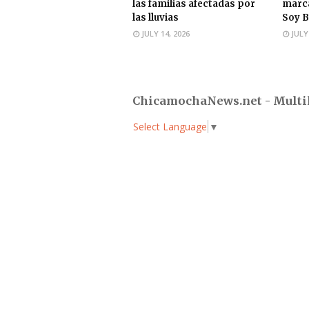
las familias afectadas por
marca
las lluvias
Soy B
JULY 14, 2026
JULY
ChicamochaNews.net - Multi
Select Language
▼