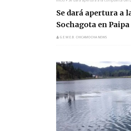
Inicio
Se dará apertura a la compuerta del 
Se dará apertura a 
Sochagota en Paipa 
G.E.W.E.B. CHICAMOCHA NEWS