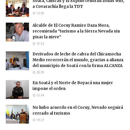
Soatá, Chiscas y El Espino tendrán zonas Wifi,
a Covarachía llega la TDT
12:45
Alcalde de El Cocuy Ramiro Daza Mora,
recomienda “turismo a la Sierra Nevada sin
pisar la nieve”
15:32
Derivados de leche de cabra del Chicamocha
Medio recorrerán el mundo, gracias a alianza
del municipio de Soatá con la firma ALCANZA
20:38
En Soatá y el Norte de Boyacá una mujer
impone el orden
13:44
No hubo acuerdo en el Cocuy, Nevado seguirá
cerrado al turismo
19:27