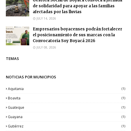
Gestora Social de Boyacá convoca a jornada
de solidaridad para apoyar a las familias
afectadas por las lluvias
JULY 14, 2026
Empresarios boyacenses podrán fortalecer
el posicionamiento de sus marcas con la
Convocatoria Soy Boyacá 2026
JULY 08, 2026
TEMAS
NOTICIAS POR MUNICIPIOS
Aquitania
(1)
Boavita
(1)
Guateque
(1)
Guayana
(1)
Gutiérrez
(1)