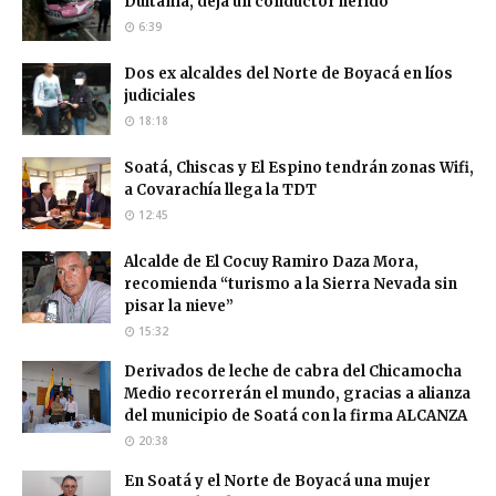
Duitama, deja un conductor herido
6:39
Dos ex alcaldes del Norte de Boyacá en líos
judiciales
18:18
Soatá, Chiscas y El Espino tendrán zonas Wifi,
a Covarachía llega la TDT
12:45
Alcalde de El Cocuy Ramiro Daza Mora,
recomienda “turismo a la Sierra Nevada sin
pisar la nieve”
15:32
Derivados de leche de cabra del Chicamocha
Medio recorrerán el mundo, gracias a alianza
del municipio de Soatá con la firma ALCANZA
20:38
En Soatá y el Norte de Boyacá una mujer