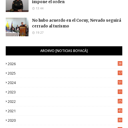
impone el orden
13:44
No hubo acuerdo en el Cocuy, Nevado seguirá
cerrado al turismo
19:27
ARCHIVO [NOTICIAS BOYACÁ]
2026
38
2025
17
1
2024
51
2023
11
5
2022
25
6
2021
45
8
2020
30
5