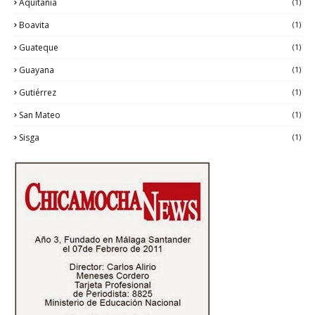
Aquitania
(1)
Boavita
(1)
Guateque
(1)
Guayana
(1)
Gutiérrez
(1)
San Mateo
(1)
Sisga
(1)