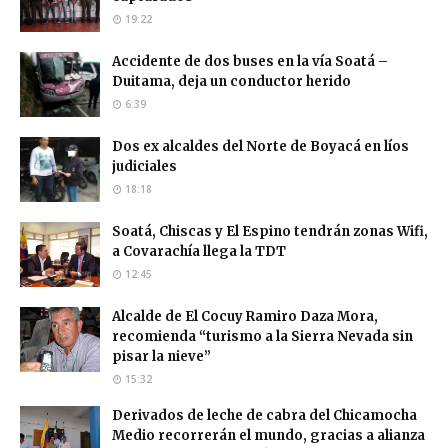
19:22
Accidente de dos buses en la vía Soatá –
Duitama, deja un conductor herido
6:39
Dos ex alcaldes del Norte de Boyacá en líos
judiciales
18:18
Soatá, Chiscas y El Espino tendrán zonas Wifi,
a Covarachía llega la TDT
12:45
Alcalde de El Cocuy Ramiro Daza Mora,
recomienda “turismo a la Sierra Nevada sin
pisar la nieve”
15:32
Derivados de leche de cabra del Chicamocha
Medio recorrerán el mundo, gracias a alianza