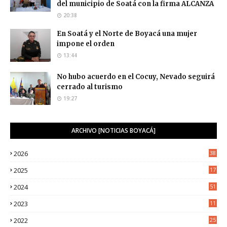
del municipio de Soatá con la firma ALCANZA
20:38
En Soatá y el Norte de Boyacá una mujer
impone el orden
13:44
No hubo acuerdo en el Cocuy, Nevado seguirá
cerrado al turismo
19:27
ARCHIVO [NOTICIAS BOYACÁ]
2026
38
2025
17
1
2024
51
2023
11
5
2022
25