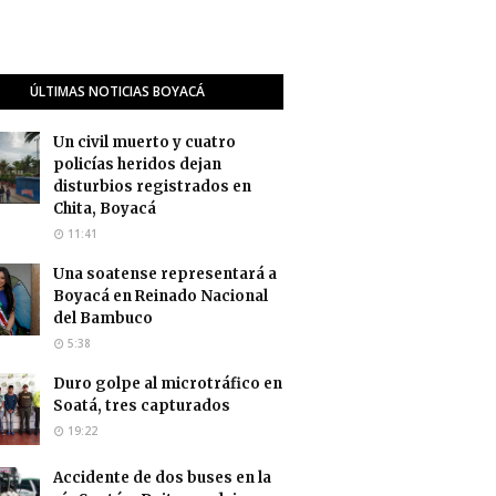
ÚLTIMAS NOTICIAS BOYACÁ
Un civil muerto y cuatro
policías heridos dejan
disturbios registrados en
Chita, Boyacá
11:41
Una soatense representará a
Boyacá en Reinado Nacional
del Bambuco
5:38
Duro golpe al microtráfico en
Soatá, tres capturados
19:22
Accidente de dos buses en la