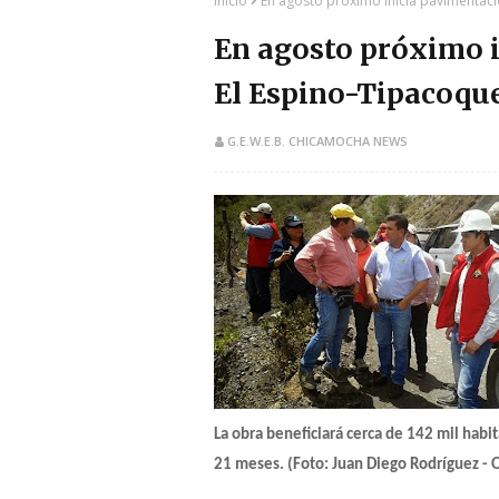
Inicio
En agosto próximo inicia pavimentaci
En agosto próximo i
El Espino-Tipacoqu
G.E.W.E.B. CHICAMOCHA NEWS
La obra beneficiará cerca de 142 mil habi
21 meses. (
Foto: Juan Diego Rodríguez -