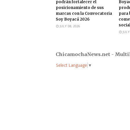
podrán fortalecer el
Boyac
posicionamiento de sus
produ
marcas con la Convocatoria
para 
Soy Boyacá 2026
comer
socia
JULY 08, 2026
JULY
ChicamochaNews.net - Multi
Select Language
▼