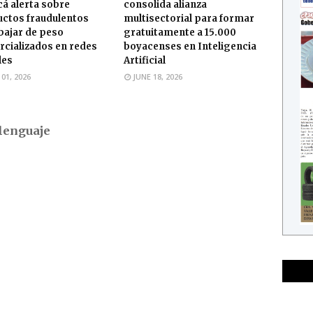
á alerta sobre
consolida alianza
ctos fraudulentos
multisectorial para formar
bajar de peso
gratuitamente a 15.000
cializados en redes
boyacenses en Inteligencia
les
Artificial
 01, 2026
JUNE 18, 2026
lenguaje