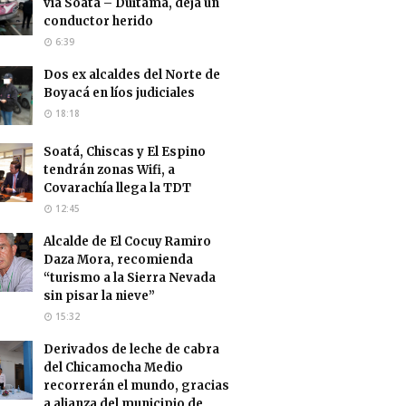
vía Soatá – Duitama, deja un
conductor herido
6:39
Dos ex alcaldes del Norte de
Boyacá en líos judiciales
18:18
Soatá, Chiscas y El Espino
tendrán zonas Wifi, a
Covarachía llega la TDT
12:45
Alcalde de El Cocuy Ramiro
Daza Mora, recomienda
“turismo a la Sierra Nevada
sin pisar la nieve”
15:32
Derivados de leche de cabra
del Chicamocha Medio
recorrerán el mundo, gracias
a alianza del municipio de