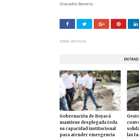
Granados Becerra.
MÁS ANTIGUA
ENTRAD
Gobernación de Boyacá
Gesto
mantiene desplegada toda
convo
su capacidad institucional
solid
para atender emergencia
las f