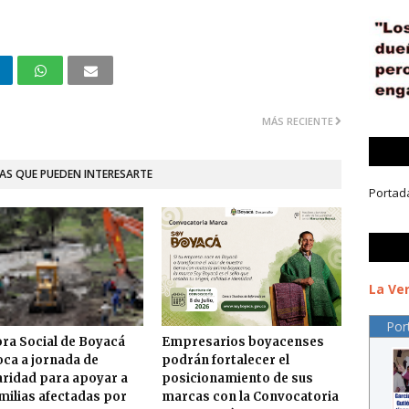
MÁS RECIENTE
AS QUE PUEDEN INTERESARTE
Portad
La Ver
Por
ra Social de Boyacá
Empresarios boyacenses
ca a jornada de
podrán fortalecer el
aridad para apoyar a
posicionamiento de sus
amilias afectadas por
marcas con la Convocatoria