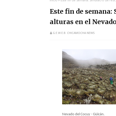
Inicio
Este fin de semana: Simulacro de resc
Este fin de semana: 
alturas en el Nevad
G.E.W.E.B. CHICAMOCHA NEWS
​Nevado del Cocuy - Güicán.