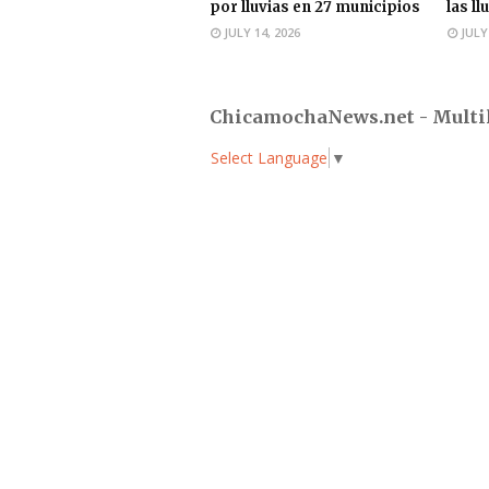
por lluvias en 27 municipios
las ll
JULY 14, 2026
JULY
ChicamochaNews.net - Multi
Select Language
▼