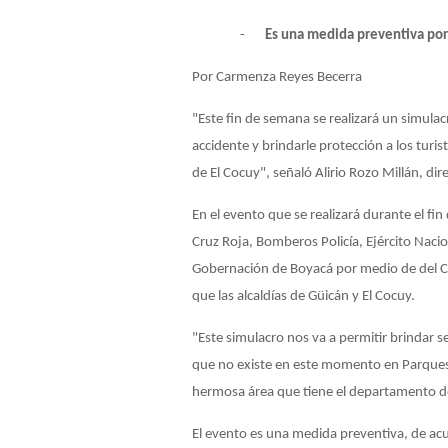
-
Es una medida preventiva por
Por
Carmenza Reyes Becerra
"Este fin de semana se realizará un simulacr
accidente y brindarle protección a los turis
de El Cocuy", señaló Alirio Rozo Millán, di
En el evento que se realizará durante el fi
Cruz Roja, Bomberos Policía, Ejército Nacio
Gobernación de Boyacá por medio de del C
que las alcaldías de Güicán y El Cocuy.
"Este simulacro nos va a permitir brindar s
que no existe en este momento en Parques n
hermosa área que tiene el departamento de
El evento es una medida preventiva, de acu