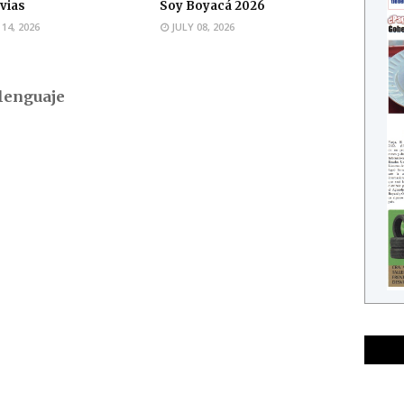
uvias
Soy Boyacá 2026
 14, 2026
JULY 08, 2026
lenguaje