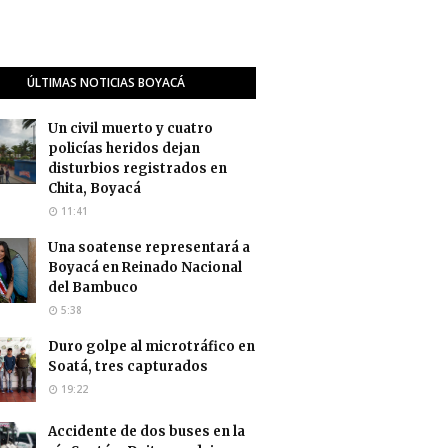
ÚLTIMAS NOTICIAS BOYACÁ
Un civil muerto y cuatro
policías heridos dejan
disturbios registrados en
Chita, Boyacá
11:41
Una soatense representará a
Boyacá en Reinado Nacional
del Bambuco
5:38
Duro golpe al microtráfico en
Soatá, tres capturados
19:22
Accidente de dos buses en la