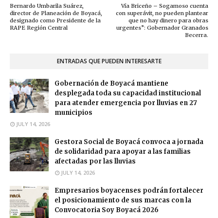
Bernardo Umbarila Suárez,
Vía Briceño – Sogamoso cuenta
director de Planeación de Boyacá,
con superávit, no pueden plantear
designado como Presidente de la
que no hay dinero para obras
RAPE Región Central
urgentes”: Gobernador Granados
Becerra.
ENTRADAS QUE PUEDEN INTERESARTE
Gobernación de Boyacá mantiene
desplegada toda su capacidad institucional
para atender emergencia por lluvias en 27
municipios
JULY 14, 2026
Gestora Social de Boyacá convoca a jornada
de solidaridad para apoyar a las familias
afectadas por las lluvias
JULY 14, 2026
Empresarios boyacenses podrán fortalecer
el posicionamiento de sus marcas con la
Convocatoria Soy Boyacá 2026