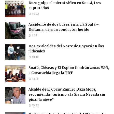
Duro golpe al microtráfico en Soatá, tres
capturados
19:22
Accidente de dos buses en la vía Soatá –
Duitama, deja un conductor herido
6:39
Dos ex alcaldes del Norte de Boyacá en líos
judiciales
18:18
Soatá, Chiscas y El Espino tendrán zonas Wifi,
a Covarachía llega la TDT
12:45
Alcalde de El Cocuy Ramiro Daza Mora,
recomienda “turismo a la Sierra Nevada sin
pisar la nieve”
15:32