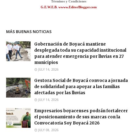
Términos y Condiciones
G.E.W.E.B. wwww.EditorBlogger.com
MÁS BUENAS NOTICIAS
Gobernación de Boyacá mantiene
desplegada toda su capacidad institucional
para atender emergencia por lluvias en 27
municipios
JULY 14, 2026
Gestora Social de Boyacá convoca a jornada
de solidaridad para apoyar a las familias
afectadas por las lluvias
JULY 14, 2026
Empresarios boyacenses podrán fortalecer
el posicionamiento de sus marcas con la
Convocatoria Soy Boyacá 2026
JULY 08, 2026