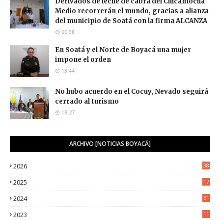
Derivados de leche de cabra del Chicamocha
Medio recorrerán el mundo, gracias a alianza
del municipio de Soatá con la firma ALCANZA
20:38
En Soatá y el Norte de Boyacá una mujer
impone el orden
13:44
No hubo acuerdo en el Cocuy, Nevado seguirá
cerrado al turismo
19:27
ARCHIVO [NOTICIAS BOYACÁ]
2026
38
2025
17
1
2024
51
2023
11