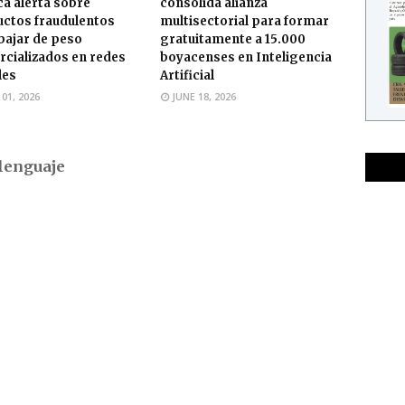
á alerta sobre
consolida alianza
ctos fraudulentos
multisectorial para formar
bajar de peso
gratuitamente a 15.000
cializados en redes
boyacenses en Inteligencia
les
Artificial
 01, 2026
JUNE 18, 2026
lenguaje