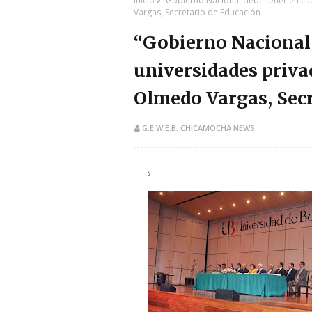
Inicio
“Gobierno Nacional debe tener en cu
Vargas, Secretario de Educación
“Gobierno Nacional 
universidades privad
Olmedo Vargas, Secr
G.E.W.E.B. CHICAMOCHA NEWS