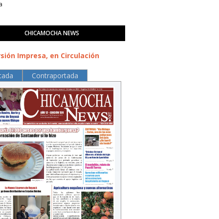
a
CHICAMOCHA NEWS
sión Impresa, en Circulación
tada
Contraportada