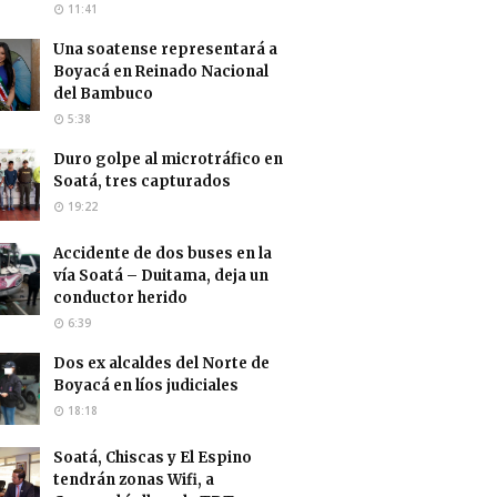
11:41
Una soatense representará a
Boyacá en Reinado Nacional
del Bambuco
5:38
Duro golpe al microtráfico en
Soatá, tres capturados
19:22
Accidente de dos buses en la
vía Soatá – Duitama, deja un
conductor herido
6:39
Dos ex alcaldes del Norte de
Boyacá en líos judiciales
18:18
Soatá, Chiscas y El Espino
tendrán zonas Wifi, a