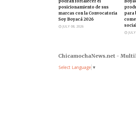
podrán fortalecer el
Boyac
posicionamiento de sus
produ
marcas con la Convocatoria
para 
Soy Boyacá 2026
comer
socia
JULY 08, 2026
JULY
ChicamochaNews.net - Multi
Select Language
▼