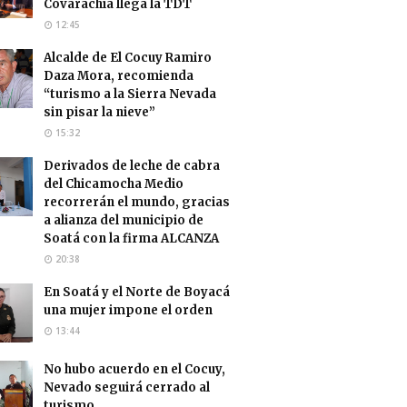
Covarachía llega la TDT
12:45
Alcalde de El Cocuy Ramiro
Daza Mora, recomienda
“turismo a la Sierra Nevada
sin pisar la nieve”
15:32
Derivados de leche de cabra
del Chicamocha Medio
recorrerán el mundo, gracias
a alianza del municipio de
Soatá con la firma ALCANZA
20:38
En Soatá y el Norte de Boyacá
una mujer impone el orden
13:44
No hubo acuerdo en el Cocuy,
Nevado seguirá cerrado al
turismo