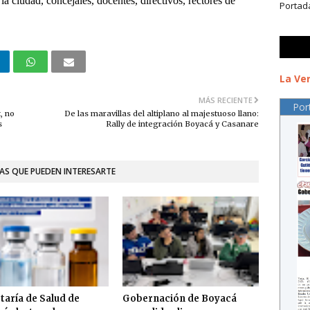
la ciudad, concejales, docentes, directivos, rectores de
Portad
La Ver
MÁS RECIENTE
Por
, no
De las maravillas del altiplano al majestuoso llano:
s
Rally de integración Boyacá y Casanare
AS QUE PUEDEN INTERESARTE
taría de Salud de
Gobernación de Boyacá