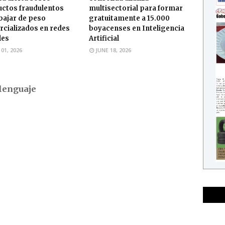
ctos fraudulentos
multisectorial para formar
bajar de peso
gratuitamente a 15.000
cializados en redes
boyacenses en Inteligencia
les
Artificial
 01, 2026
JUNE 18, 2026
lenguaje