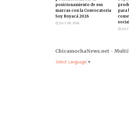
posicionamiento de sus
produ
marcas con la Convocatoria
para 
Soy Boyacá 2026
comer
socia
JULY 08, 2026
JULY
ChicamochaNews.net - Multi
Select Language
▼