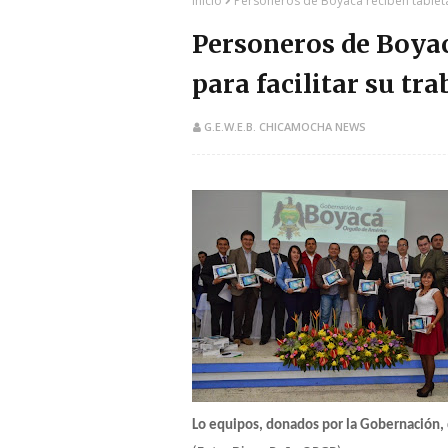
Inicio
Personeros de Boyacá reciben tabletas
Personeros de Boyac
para facilitar su tr
G.E.W.E.B. CHICAMOCHA NEWS
​Lo equipos, donados por la Gobernación, 