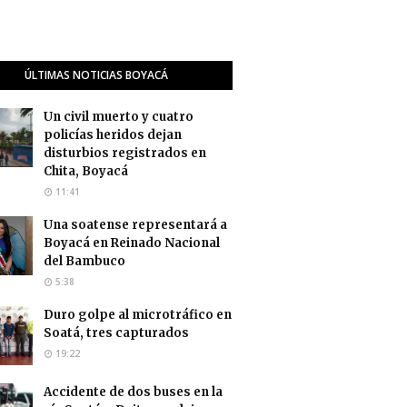
ÚLTIMAS NOTICIAS BOYACÁ
Un civil muerto y cuatro
policías heridos dejan
disturbios registrados en
Chita, Boyacá
11:41
Una soatense representará a
Boyacá en Reinado Nacional
del Bambuco
5:38
Duro golpe al microtráfico en
Soatá, tres capturados
19:22
Accidente de dos buses en la