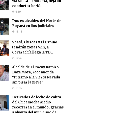
vía Soatá – Duitama, deja un
conductor herido
6:39
Dos ex alcaldes del Norte de
Boyacá en líos judiciales
18:18
Soatá, Chiscas y El Espino
tendrán zonas Wifi, a
Covarachía llega la TDT
12:45
Alcalde de El Cocuy Ramiro
Daza Mora, recomienda
“turismo a la Sierra Nevada
sin pisar la nieve”
15:32
Derivados de leche de cabra
del Chicamocha Medio
recorrerán el mundo, gracias
a alianza del municipio de