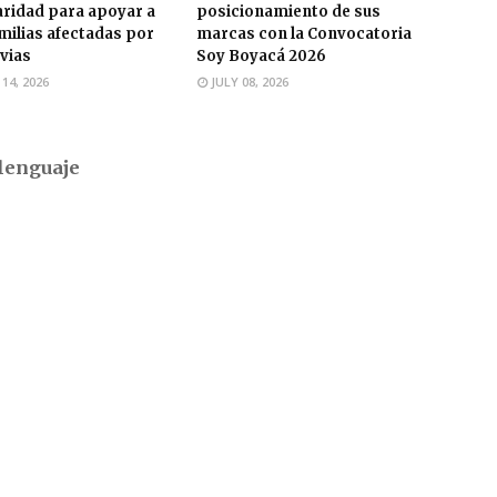
aridad para apoyar a
posicionamiento de sus
amilias afectadas por
marcas con la Convocatoria
uvias
Soy Boyacá 2026
 14, 2026
JULY 08, 2026
lenguaje