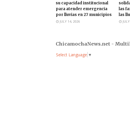
su capacidad institucional
solid
para atender emergencia
las f
por lluvias en 27 municipios
las ll
JULY 14, 2026
JULY
ChicamochaNews.net - Multi
Select Language
▼