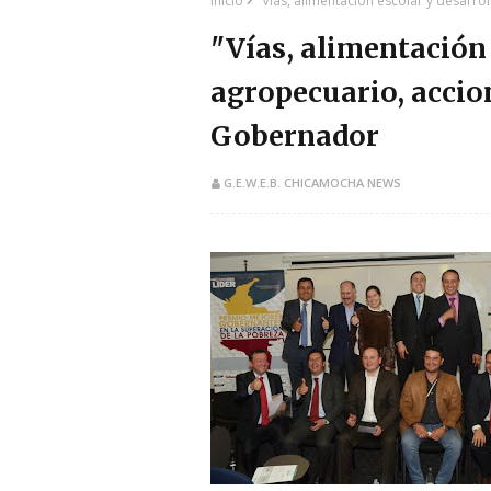
Inicio
"Vías, alimentación escolar y desarr
"Vías, alimentación 
agropecuario, accio
Gobernador
G.E.W.E.B. CHICAMOCHA NEWS