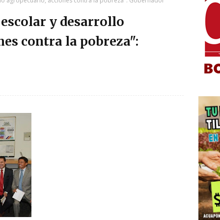
ollo agropecuario, acciones contra la pobreza": Gobernador
escolar y desarrollo
nes contra la pobreza":