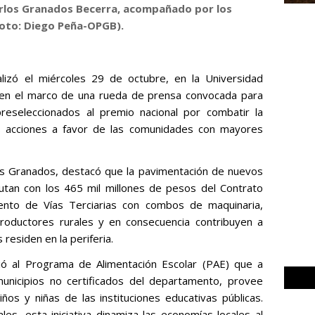
arlos Granados Becerra, acompañado por los
oto: Diego Peña-OPGB).
lizó el miércoles 29 de octubre, en la Universidad
en el marco de una rueda de prensa convocada para
reseleccionados al premio nacional por combatir la
es acciones a favor de las comunidades con mayores
.
os Granados, destacó que la pavimentación de nuevos
utan con los 465 mil millones de pesos del Contrato
ento de Vías Terciarias con combos de maquinaria,
 productores rurales y en consecuencia contribuyen a
residen en la periferia.
ió al Programa de Alimentación Escolar (PAE) que a
unicipios no certificados del departamento, provee
iños y niñas de las instituciones educativas públicas.
les, esta iniciativa dinamiza las economías locales al