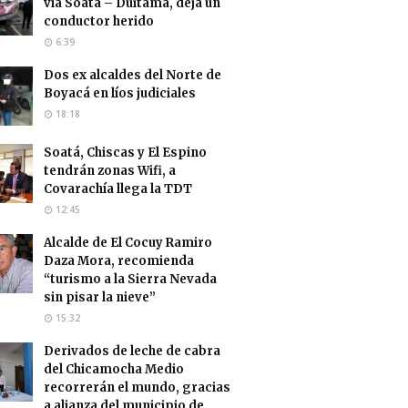
vía Soatá – Duitama, deja un
conductor herido
6:39
Dos ex alcaldes del Norte de
Boyacá en líos judiciales
18:18
Soatá, Chiscas y El Espino
tendrán zonas Wifi, a
Covarachía llega la TDT
12:45
Alcalde de El Cocuy Ramiro
Daza Mora, recomienda
“turismo a la Sierra Nevada
sin pisar la nieve”
15:32
Derivados de leche de cabra
del Chicamocha Medio
recorrerán el mundo, gracias
a alianza del municipio de