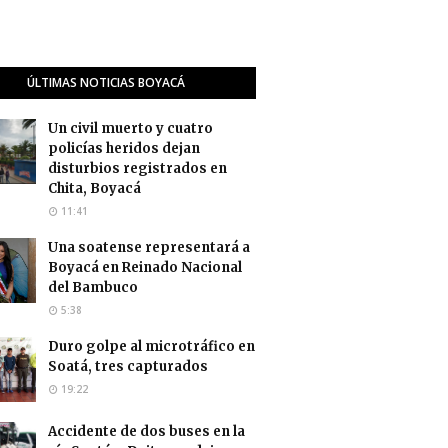
ÚLTIMAS NOTICIAS BOYACÁ
Un civil muerto y cuatro
policías heridos dejan
disturbios registrados en
Chita, Boyacá
11:41
Una soatense representará a
Boyacá en Reinado Nacional
del Bambuco
5:38
Duro golpe al microtráfico en
Soatá, tres capturados
19:22
Accidente de dos buses en la