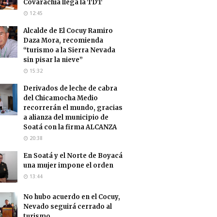
Covarachía llega la TDT
12:45
Alcalde de El Cocuy Ramiro
Daza Mora, recomienda
“turismo a la Sierra Nevada
sin pisar la nieve”
15:32
Derivados de leche de cabra
del Chicamocha Medio
recorrerán el mundo, gracias
a alianza del municipio de
Soatá con la firma ALCANZA
20:38
En Soatá y el Norte de Boyacá
una mujer impone el orden
13:44
No hubo acuerdo en el Cocuy,
Nevado seguirá cerrado al
turismo