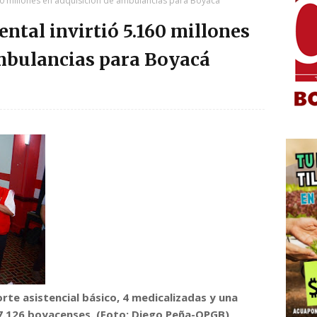
60 millones en adquisición de ambulancias para Boyacá
tal invirtió 5.160 millones
ambulancias para Boyacá
rte asistencial básico, 4 medicalizadas y una
7.126 boyacenses. (
Foto: Diego Peña-OPGB)