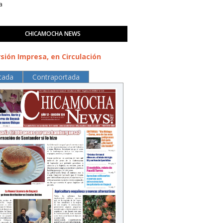
a
CHICAMOCHA NEWS
sión Impresa, en Circulación
tada
Contraportada