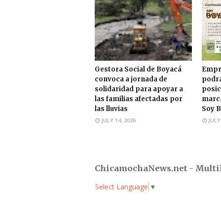
Gestora Social de Boyacá
Empr
convoca a jornada de
podrá
solidaridad para apoyar a
posic
las familias afectadas por
marca
las lluvias
Soy B
JULY 14, 2026
JULY
ChicamochaNews.net - Multi
Select Language
▼