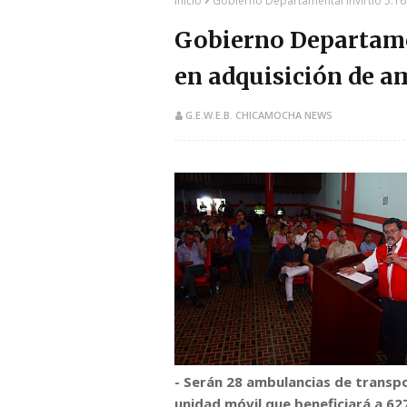
Inicio
Gobierno Departamental invirtió 5.1
Gobierno Departamen
en adquisición de 
G.E.W.E.B. CHICAMOCHA NEWS
- Serán 28 ambulancias de transpo
unidad móvil que beneficiará a 62