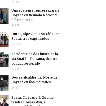
11:41
Una soatense representará a
Boyacá en Reinado Nacional
del Bambuco
5:38
Duro golpe al microtráfico en
Soatá, tres capturados
19:22
Accidente de dos buses en la
vía Soatá – Duitama, deja un
conductor herido
6:39
Dos ex alcaldes del Norte de
Boyacá en líos judiciales
18:18
Soatá, Chiscas y El Espino
tendrán zonas Wifi, a