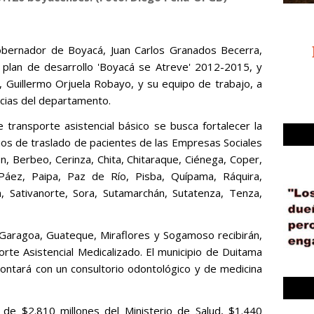
 gobernador de Boyacá, Juan Carlos Granados Becerra,
plan de desarrollo 'Boyacá se Atreve' 2012-2015, y
, Guillermo Orjuela Robayo, y su equipo de trabajo, a
ncias del departamento.
 transporte asistencial básico se busca fortalecer la
icios de traslado de pacientes de las Empresas Sociales
n, Berbeo, Cerinza, Chita, Chitaraque, Ciénega, Coper,
 Páez, Paipa, Paz de Río, Pisba, Quípama, Ráquira,
 Sativanorte, Sora, Sutamarchán, Sutatenza, Tenza,
 Garagoa, Guateque, Miraflores y Sogamoso recibirán,
rte Asistencial Medicalizado. El municipio de Duitama
ontará con un consultorio odontológico y de medicina
de $2.810 millones del Ministerio de Salud, $1.440