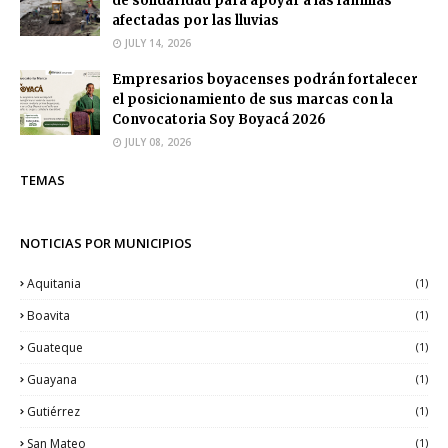
de solidaridad para apoyar a las familias
afectadas por las lluvias
JULY 14, 2026
Empresarios boyacenses podrán fortalecer
el posicionamiento de sus marcas con la
Convocatoria Soy Boyacá 2026
JULY 08, 2026
TEMAS
NOTICIAS POR MUNICIPIOS
Aquitania
(1)
Boavita
(1)
Guateque
(1)
Guayana
(1)
Gutiérrez
(1)
San Mateo
(1)