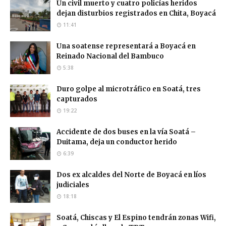
Un civil muerto y cuatro policías heridos
dejan disturbios registrados en Chita, Boyacá
11:41
Una soatense representará a Boyacá en
Reinado Nacional del Bambuco
5:38
Duro golpe al microtráfico en Soatá, tres
capturados
19:22
Accidente de dos buses en la vía Soatá –
Duitama, deja un conductor herido
6:39
Dos ex alcaldes del Norte de Boyacá en líos
judiciales
18:18
Soatá, Chiscas y El Espino tendrán zonas Wifi,