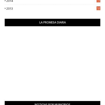
2014
13
2
2013
12
6
LA PROMESA DIARIA
NOTICIAS POR MUNICIPIOS