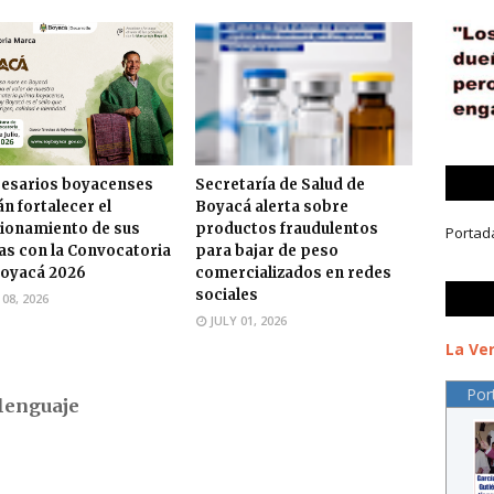
esarios boyacenses
Secretaría de Salud de
n fortalecer el
Boyacá alerta sobre
ionamiento de sus
productos fraudulentos
Portad
s con la Convocatoria
para bajar de peso
oyacá 2026
comercializados en redes
sociales
 08, 2026
JULY 01, 2026
La Ver
Por
lenguaje