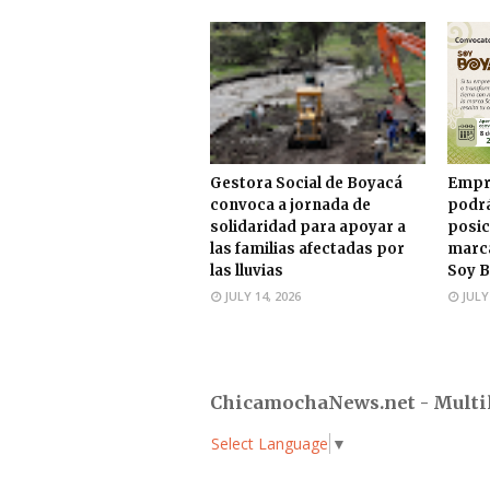
Gestora Social de Boyacá
Empr
convoca a jornada de
podrá
solidaridad para apoyar a
posic
las familias afectadas por
marca
las lluvias
Soy B
JULY 14, 2026
JULY
ChicamochaNews.net - Multi
Select Language
▼