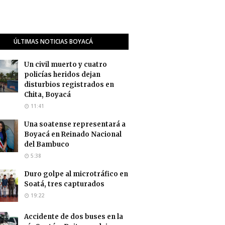
ÚLTIMAS NOTICIAS BOYACÁ
Un civil muerto y cuatro
policías heridos dejan
disturbios registrados en
Chita, Boyacá
11:41
Una soatense representará a
Boyacá en Reinado Nacional
del Bambuco
5:38
Duro golpe al microtráfico en
Soatá, tres capturados
19:22
Accidente de dos buses en la