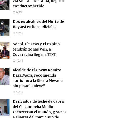
vía Soatá – Duitama, deja un
conductor herido
6:39
Dos ex alcaldes del Norte de
Boyacá en líos judiciales
18:18
Soatá, Chiscas y El Espino
tendrán zonas Wifi, a
Covarachía llega la TDT
12:45
Alcalde de El Cocuy Ramiro
Daza Mora, recomienda
“turismo a la Sierra Nevada
sin pisar la nieve”
15:32
Derivados de leche de cabra
del Chicamocha Medio
recorrerán el mundo, gracias
a alianza del municipio de