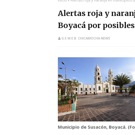
Inicio
Alertas roja y naranja en municipios 
Alertas roja y naran
Boyacá por posibles
G.E.W.E.B. CHICAMOCHA NEWS
Municipio de Susacón, Boyacá. (
Fo