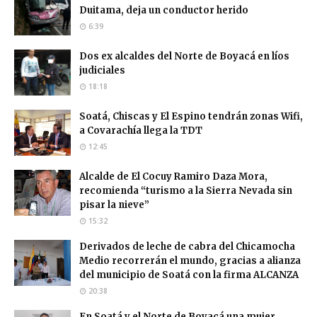
Duitama, deja un conductor herido
6:39
Dos ex alcaldes del Norte de Boyacá en líos
judiciales
18:18
Soatá, Chiscas y El Espino tendrán zonas Wifi,
a Covarachía llega la TDT
12:45
Alcalde de El Cocuy Ramiro Daza Mora,
recomienda “turismo a la Sierra Nevada sin
pisar la nieve”
15:32
Derivados de leche de cabra del Chicamocha
Medio recorrerán el mundo, gracias a alianza
del municipio de Soatá con la firma ALCANZA
20:38
En Soatá y el Norte de Boyacá una mujer