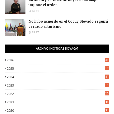
impone el orden
13:44
No hubo acuerdo en el Cocuy, Nevado seguirá
cerrado al turismo
19:27
ARCHIVO [NOTICIAS BOYACÁ]
2026
38
2025
17
1
2024
51
2023
11
5
2022
25
6
2021
45
8
2020
30