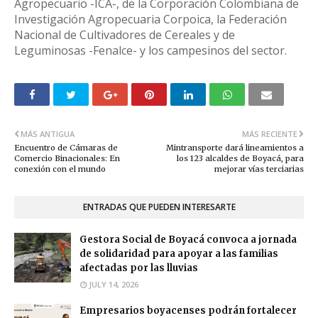
Agropecuario -ICA-, de la Corporación Colombiana de
Investigación Agropecuaria Corpoica, la Federación
Nacional de Cultivadores de Cereales y de
Leguminosas -Fenalce- y los campesinos del sector.
MÁS ANTIGUA
MÁS RECIENTE
Encuentro de Cámaras de
Mintransporte dará lineamientos a
Comercio Binacionales: En
los 123 alcaldes de Boyacá, para
conexión con el mundo
mejorar vías terciarias
ENTRADAS QUE PUEDEN INTERESARTE
Gestora Social de Boyacá convoca a jornada
de solidaridad para apoyar a las familias
afectadas por las lluvias
JULY 14, 2026
Empresarios boyacenses podrán fortalecer