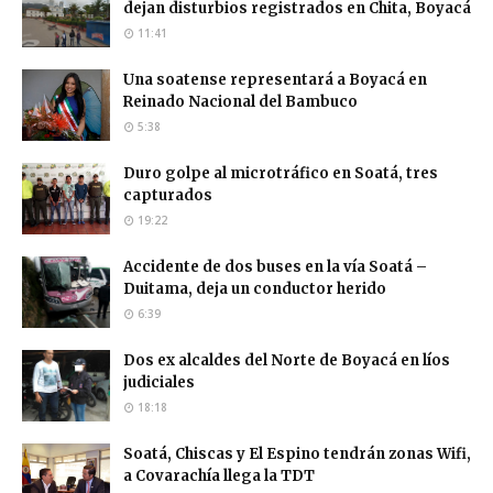
dejan disturbios registrados en Chita, Boyacá
11:41
Una soatense representará a Boyacá en
Reinado Nacional del Bambuco
5:38
Duro golpe al microtráfico en Soatá, tres
capturados
19:22
Accidente de dos buses en la vía Soatá –
Duitama, deja un conductor herido
6:39
Dos ex alcaldes del Norte de Boyacá en líos
judiciales
18:18
Soatá, Chiscas y El Espino tendrán zonas Wifi,
a Covarachía llega la TDT