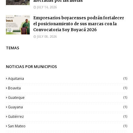
afectadas por las lluvias
JULY 14, 2026
Empresarios boyacenses podrán fortalecer
el posicionamiento de sus marcas con la
Convocatoria Soy Boyacá 2026
JULY 08, 2026
TEMAS
NOTICIAS POR MUNICIPIOS
Aquitania
(1)
Boavita
(1)
Guateque
(1)
Guayana
(1)
Gutiérrez
(1)
San Mateo
(1)