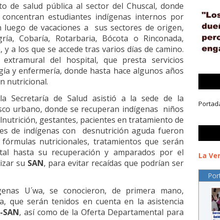
nto de salud pública al sector del Chuscal, donde
 concentran estudiantes indígenas internos por
 luego de vacaciones a sus sectores de origen,
ría, Cobaría, Rotarbaria, Bócota o Rinconada,
 y a los que se accede tras varios días de camino.
 extramural del hospital, que presta servicios
gía y enfermería, donde hasta hace algunos años
 nutricional.
la Secretaría de Salud asistió a la sede de la
Portad
asco urbano, donde se recuperan indígenas niños
nutrición, gestantes, pacientes en tratamiento de
res de indígenas con desnutrición aguda fueron
 fórmulas nutricionales, tratamientos que serán
ital hasta su recuperación y amparados por el
La Ver
izar su
SAN
, para evitar recaídas que podrían ser
Por
genas U´wa, se conocieron, de primera mano,
a, que serán tenidos en cuenta en la asistencia
P-SAN
, así como de la Oferta Departamental para