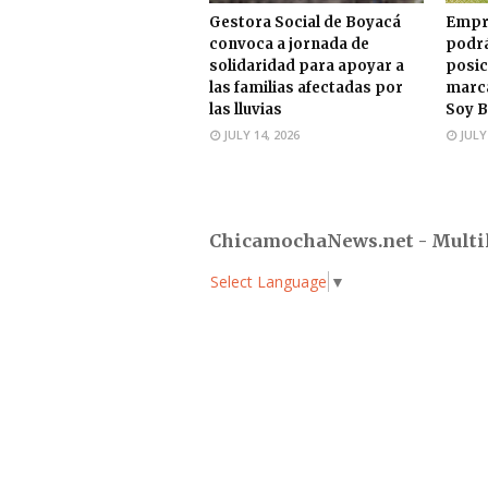
Gestora Social de Boyacá
Empr
convoca a jornada de
podrá
solidaridad para apoyar a
posic
las familias afectadas por
marca
las lluvias
Soy B
JULY 14, 2026
JULY
ChicamochaNews.net - Multi
Select Language
▼