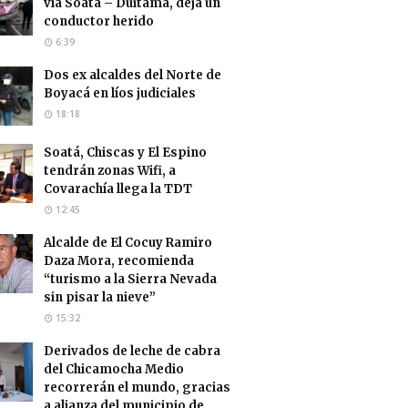
vía Soatá – Duitama, deja un
conductor herido
6:39
Dos ex alcaldes del Norte de
Boyacá en líos judiciales
18:18
Soatá, Chiscas y El Espino
tendrán zonas Wifi, a
Covarachía llega la TDT
12:45
Alcalde de El Cocuy Ramiro
Daza Mora, recomienda
“turismo a la Sierra Nevada
sin pisar la nieve”
15:32
Derivados de leche de cabra
del Chicamocha Medio
recorrerán el mundo, gracias
a alianza del municipio de