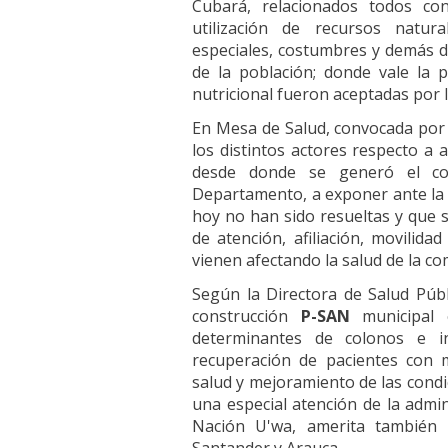
Cubará, relacionados todos con
utilización de recursos natura
especiales, costumbres y demás d
de la población; donde vale la 
nutricional fueron aceptadas por 
En Mesa de Salud, convocada por 
los distintos actores respecto a 
desde donde se generó el c
Departamento, a exponer ante la 
hoy no han sido resueltas y que 
de atención, afiliación, movilida
vienen afectando la salud de la c
Según la Directora de Salud Públ
construcción
P-SAN
municipal
determinantes de colonos e in
recuperación de pacientes con m
salud y mejoramiento de las condi
una especial atención de la admi
Nación U'wa, amerita también 
Santander y Arauca.