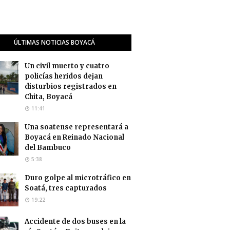
ÚLTIMAS NOTICIAS BOYACÁ
Un civil muerto y cuatro
policías heridos dejan
disturbios registrados en
Chita, Boyacá
11:41
Una soatense representará a
Boyacá en Reinado Nacional
del Bambuco
5:38
Duro golpe al microtráfico en
Soatá, tres capturados
19:22
Accidente de dos buses en la