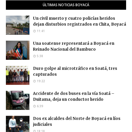
ÚLTIMAS NOTICIAS BOYACÁ
Un civil muerto y cuatro policías heridos
dejan disturbios registrados en Chita, Boyacá
11:41
Una soatense representará a Boyacá en
Reinado Nacional del Bambuco
5:38
Duro golpe al microtráfico en Soatá, tres
capturados
19:22
Accidente de dos buses en la vía Soatá –
Duitama, deja un conductor herido
6:39
Dos ex alcaldes del Norte de Boyacá en líos
judiciales
18:18