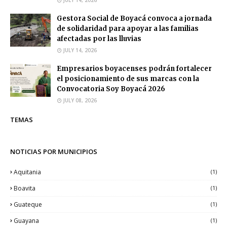
Gestora Social de Boyacá convoca a jornada
de solidaridad para apoyar a las familias
afectadas por las lluvias
JULY 14, 2026
Empresarios boyacenses podrán fortalecer
el posicionamiento de sus marcas con la
Convocatoria Soy Boyacá 2026
JULY 08, 2026
TEMAS
NOTICIAS POR MUNICIPIOS
Aquitania
(1)
Boavita
(1)
Guateque
(1)
Guayana
(1)