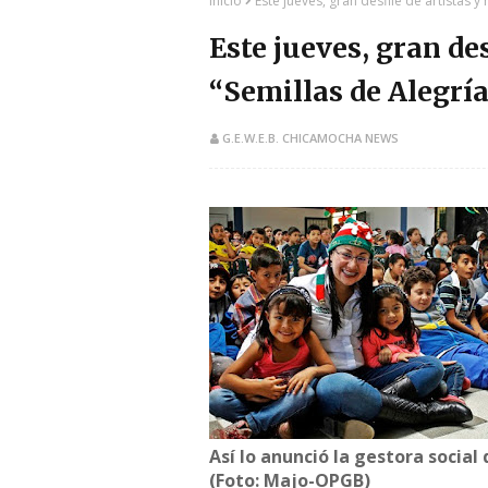
Inicio
Este jueves, gran desfile de artistas y
Este jueves, gran des
“Semillas de Alegrí
G.E.W.E.B. CHICAMOCHA NEWS
Así lo anunció la gestora soci
(Foto: Majo-OPGB)