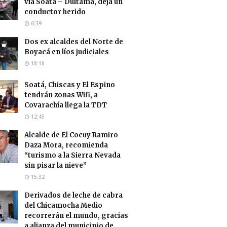
vía Soatá – Duitama, deja un
conductor herido
6:39
Dos ex alcaldes del Norte de
Boyacá en líos judiciales
18:18
Soatá, Chiscas y El Espino
tendrán zonas Wifi, a
Covarachía llega la TDT
12:45
Alcalde de El Cocuy Ramiro
Daza Mora, recomienda
“turismo a la Sierra Nevada
sin pisar la nieve”
15:32
Derivados de leche de cabra
del Chicamocha Medio
recorrerán el mundo, gracias
a alianza del municipio de