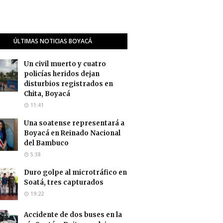
ÚLTIMAS NOTICIAS BOYACÁ
Un civil muerto y cuatro
policías heridos dejan
disturbios registrados en
Chita, Boyacá
11:41
Una soatense representará a
Boyacá en Reinado Nacional
del Bambuco
5:38
Duro golpe al microtráfico en
Soatá, tres capturados
19:22
Accidente de dos buses en la