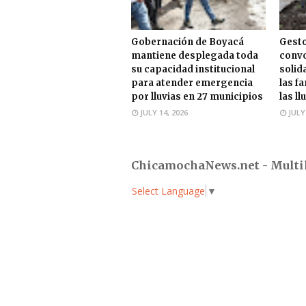
Gobernación de Boyacá
Gesto
mantiene desplegada toda
convo
su capacidad institucional
solid
para atender emergencia
las f
por lluvias en 27 municipios
las ll
JULY 14, 2026
JULY
ChicamochaNews.net - Multi
Select Language
▼