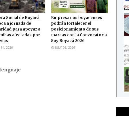
ra Social de Boyacá
Empresarios boyacenses
ca a jornada de
podrán fortalecer el
aridad para apoyar a
posicionamiento de sus
amilias afectadas por
marcas con la Convocatoria
uvias
Soy Boyacá 2026
 14, 2026
JULY 08, 2026
lenguaje