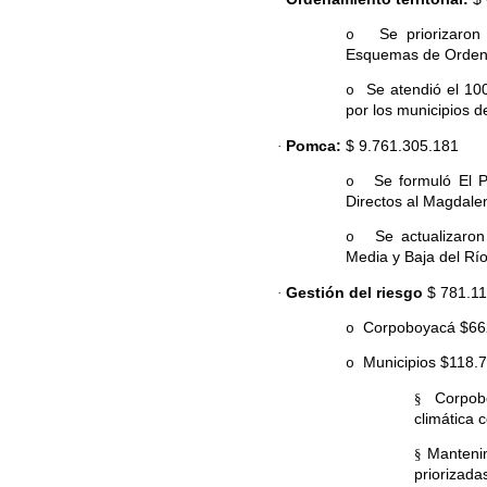
Se priorizaron
o
Esquemas de Ordenam
Se atendió el 100
o
por los municipios de
Pomca:
$ 9.761.305.181
·
Se formuló El
o
Directos al Magdale
Se actualizaro
o
Media y Baja del Rí
Gestión del riesgo
$ 781.11
·
Corpoboyacá $66
o
Municipios $118.
o
Corpob
§
climática 
Mantenim
§
priorizada