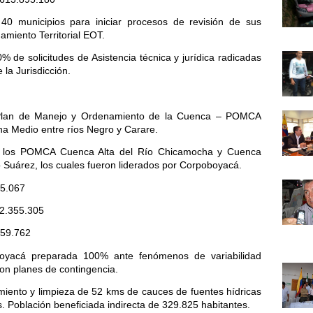
 40 municipios para iniciar procesos de revisión de sus
iento Territorial EOT.
% de solicitudes de Asistencia técnica y jurídica radicadas
 la Jurisdicción.
 Plan de Manejo y Ordenamiento de la Cuenca – POMCA
na Medio entre ríos Negro y Carare.
n los POMCA Cuenca Alta del Río Chicamocha y Cuenca
o Suárez, los cuales fueron liderados por Corpoboyacá.
5.067
2.355.305
759.762
oyacá preparada 100% ante fenómenos de variabilidad
con planes de contingencia.
iento y limpieza de 52 kms de cauces de fuentes hídricas
s. Población beneficiada indirecta de 329.825 habitantes.