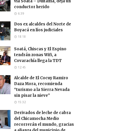
vía Soatá – Duitama, deja un
conductor herido
6:39
Dos ex alcaldes del Norte de
Boyacá en líos judiciales
18:18
Soatá, Chiscas y El Espino
tendrán zonas Wifi, a
Covarachía llega la TDT
12:45
Alcalde de El Cocuy Ramiro
Daza Mora, recomienda
“turismo a la Sierra Nevada
sin pisar la nieve”
15:32
Derivados de leche de cabra
del Chicamocha Medio
recorrerán el mundo, gracias
a alianza del municipio de