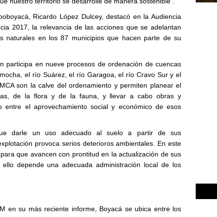
ue nuestro territorio se desarrolle de manera sostenible".
rpoboyacá, Ricardo López Dulcey, destacó en la Audiencia
cia 2017, la relevancia de las acciones que se adelantan
os naturales en los 87 municipios que hacen parte de su
ón participa en nueve procesos de ordenación de cuencas
amocha, el río Suárez, el río Garagoa, el río Cravo Sur y el
MCA son la calve del ordenamiento y permiten planear el
as, de la flora y de la fauna, y llevar a cabo obras y
rio entre el aprovechamiento social y económico de esos
ue darle un uso adecuado al suelo a partir de sus
explotación provoca serios deterioros ambientales. En este
s para que avancen con prontitud en la actualización de sus
de ello depende una adecuada administración local de los
M en su más reciente informe, Boyacá se ubica entre los