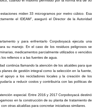
úbico, cuando el máximo permitido por la norma era de 50
s estaciones miden 33 microgramos por metro cúbico. Esa
rectamente el IDEAM", aseguró el Director de la Autoridad
artamento y para enfrentarlo Corpoboyacá ejecuta una
ara su manejo. En el caso de los residuos peligrosos se
minarias, medicamentos parcialmente utilizados o vencidos
a los rellenos o a las fuentes de agua.
idad continúa llamando la atención de los alcaldes para que
s planes de gestión integral como la selección en la fuente,
 el apoyo a los recicladores locales y la creación de los
yudaría a reducir costos y contribuiría con las políticas de
atención especial. Entre 2016 y 2017 Corpoboyacá destinó
ogamoso en la construcción de su planta de tratamiento de
con otras alcaldías para concretar iniciativas similares.