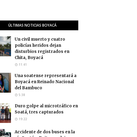
ÚLTIMAS NOTICIAS BOYACÁ
Un civil muerto y cuatro
policías heridos dejan
disturbios registrados en
Chita, Boyacá
11:41
Una soatense representará a
Boyacá en Reinado Nacional
del Bambuco
5:38
Duro golpe al microtráfico en
Soatá, tres capturados
19:22
Accidente de dos buses en la