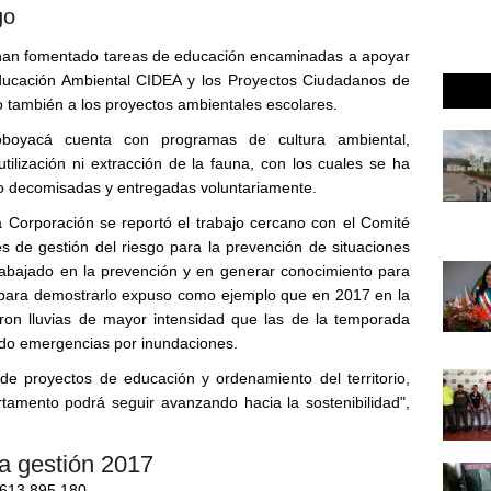
go
 han fomentado tareas de educación encaminadas a apoyar
 Educación Ambiental CIDEA y los Proyectos Ciudadanos de
ambién a los proyectos ambientales escolares.
oboyacá cuenta con programas de cultura ambiental,
ilización ni extracción de la fauna, con los cuales se ha
o decomisadas y entregadas voluntariamente.
a Corporación se reportó el trabajo cercano con el Comité
s de gestión del riesgo para la prevención de situaciones
abajado en la prevención y en generar conocimiento para
 y para demostrarlo expuso como ejemplo que en 2017 en la
ron lluvias de mayor intensidad que las de la temporada
ido emergencias por inundaciones.
de proyectos de educación y ordenamiento del territorio,
tamento podrá seguir avanzando hacia la sostenibilidad",
la gestión 2017
613.895.180