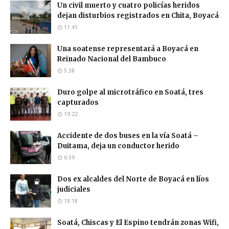
Un civil muerto y cuatro policías heridos
dejan disturbios registrados en Chita, Boyacá
11:41
Una soatense representará a Boyacá en
Reinado Nacional del Bambuco
5:38
Duro golpe al microtráfico en Soatá, tres
capturados
19:22
Accidente de dos buses en la vía Soatá –
Duitama, deja un conductor herido
6:39
Dos ex alcaldes del Norte de Boyacá en líos
judiciales
18:18
Soatá, Chiscas y El Espino tendrán zonas Wifi,