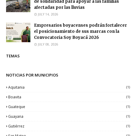
de solidaridad para apoyar a las familias
afectadas por las lluvias
JULY 14, 2026
Empresarios boyacenses podrán fortalecer
el posicionamiento de sus marcas con la
Convocatoria Soy Boyacá 2026
JULY 08, 2026
TEMAS
NOTICIAS POR MUNICIPIOS
Aquitania
(1)
Boavita
(1)
Guateque
(1)
Guayana
(1)
Gutiérrez
(1)
San Mateo
(1)