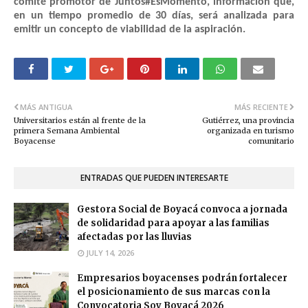
comité promotor de Juntos#EsMomento, información que,
en un tiempo promedio de 30 días, será analizada para
emitir un concepto de viabilidad de la aspiración.
MÁS ANTIGUA
MÁS RECIENTE
Universitarios están al frente de la
Gutiérrez, una provincia
primera Semana Ambiental
organizada en turismo
Boyacense
comunitario
ENTRADAS QUE PUEDEN INTERESARTE
Gestora Social de Boyacá convoca a jornada
de solidaridad para apoyar a las familias
afectadas por las lluvias
JULY 14, 2026
Empresarios boyacenses podrán fortalecer
el posicionamiento de sus marcas con la
Convocatoria Soy Boyacá 2026