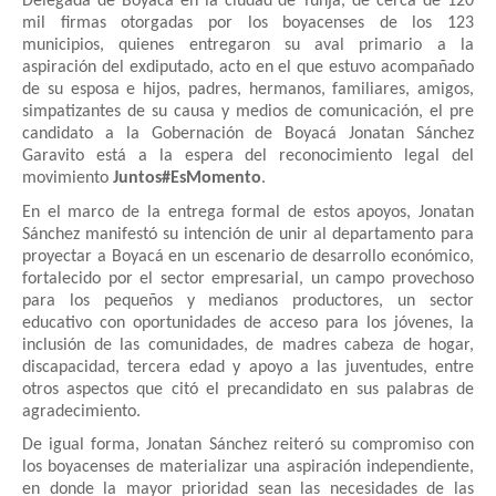
Delegada de Boyacá en la ciudad de Tunja, de cerca de 120
mil firmas otorgadas por los boyacenses de los 123
municipios, quienes entregaron su aval primario a la
aspiración del exdiputado, acto en el que estuvo acompañado
de su esposa e hijos, padres, hermanos, familiares, amigos,
simpatizantes de su causa y medios de comunicación, el pre
candidato a la Gobernación de Boyacá Jonatan Sánchez
Garavito está a la espera del reconocimiento legal del
movimiento
Juntos#EsMomento
.
En el marco de la entrega formal de estos apoyos, Jonatan
Sánchez manifestó su intención de unir al departamento para
proyectar a Boyacá en un escenario de desarrollo económico,
fortalecido por el sector empresarial, un campo provechoso
para los pequeños y medianos productores, un sector
educativo con oportunidades de acceso para los jóvenes, la
inclusión de las comunidades, de madres cabeza de hogar,
discapacidad, tercera edad y apoyo a las juventudes, entre
otros aspectos que citó el precandidato en sus palabras de
agradecimiento.
De igual forma, Jonatan Sánchez reiteró su compromiso con
los boyacenses de materializar una aspiración independiente,
en donde la mayor prioridad sean las necesidades de las