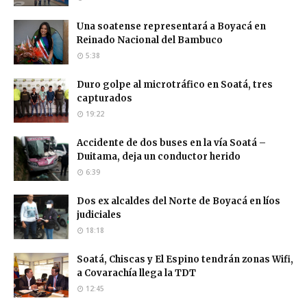
Una soatense representará a Boyacá en
Reinado Nacional del Bambuco
5:38
Duro golpe al microtráfico en Soatá, tres
capturados
19:22
Accidente de dos buses en la vía Soatá –
Duitama, deja un conductor herido
6:39
Dos ex alcaldes del Norte de Boyacá en líos
judiciales
18:18
Soatá, Chiscas y El Espino tendrán zonas Wifi,
a Covarachía llega la TDT
12:45