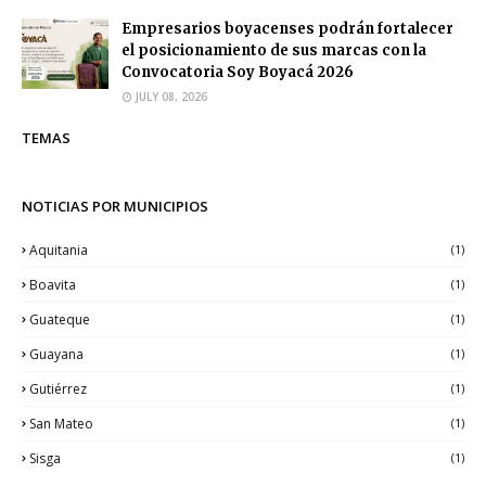
Empresarios boyacenses podrán fortalecer
el posicionamiento de sus marcas con la
Convocatoria Soy Boyacá 2026
JULY 08, 2026
TEMAS
NOTICIAS POR MUNICIPIOS
Aquitania
(1)
Boavita
(1)
Guateque
(1)
Guayana
(1)
Gutiérrez
(1)
San Mateo
(1)
Sisga
(1)