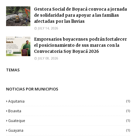
Gestora Social de Boyacá convoca a jornada
de solidaridad para apoyar a las familias
afectadas por las lluvias
JULY 14, 2026
Empresarios boyacenses podrán fortalecer
el posicionamiento de sus marcas con la
Convocatoria Soy Boyacá 2026
JULY 08, 2026
TEMAS
NOTICIAS POR MUNICIPIOS
Aquitania
(1)
Boavita
(1)
Guateque
(1)
Guayana
(1)