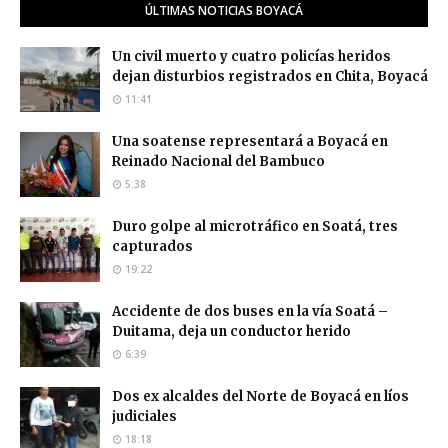
ÚLTIMAS NOTICIAS BOYACÁ
Un civil muerto y cuatro policías heridos
dejan disturbios registrados en Chita, Boyacá
11:41
Una soatense representará a Boyacá en
Reinado Nacional del Bambuco
5:38
Duro golpe al microtráfico en Soatá, tres
capturados
19:22
Accidente de dos buses en la vía Soatá –
Duitama, deja un conductor herido
6:39
Dos ex alcaldes del Norte de Boyacá en líos
judiciales
18:18