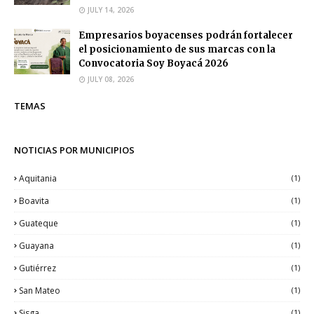
JULY 14, 2026
Empresarios boyacenses podrán fortalecer
el posicionamiento de sus marcas con la
Convocatoria Soy Boyacá 2026
JULY 08, 2026
TEMAS
NOTICIAS POR MUNICIPIOS
Aquitania
(1)
Boavita
(1)
Guateque
(1)
Guayana
(1)
Gutiérrez
(1)
San Mateo
(1)
Sisga
(1)