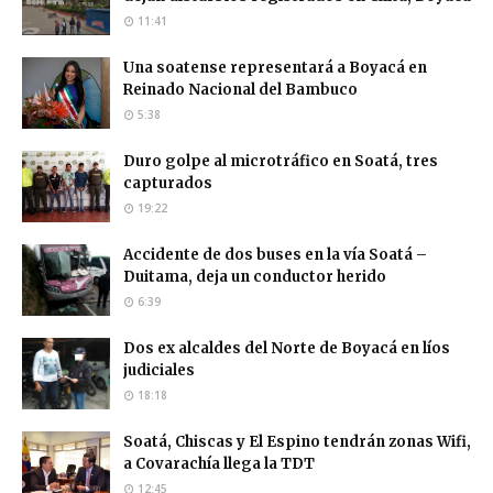
11:41
Una soatense representará a Boyacá en
Reinado Nacional del Bambuco
5:38
Duro golpe al microtráfico en Soatá, tres
capturados
19:22
Accidente de dos buses en la vía Soatá –
Duitama, deja un conductor herido
6:39
Dos ex alcaldes del Norte de Boyacá en líos
judiciales
18:18
Soatá, Chiscas y El Espino tendrán zonas Wifi,
a Covarachía llega la TDT
12:45