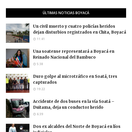
ÚLTIMAS NOTICIAS BOYACÁ
Un civil muerto y cuatro policías heridos
dejan disturbios registrados en Chita, Boyacá
11:41
Una soatense representará a Boyacá en
Reinado Nacional del Bambuco
5:38
Duro golpe al microtráfico en Soatá, tres
capturados
19:22
Accidente de dos buses en la vía Soatá –
Duitama, deja un conductor herido
6:39
Dos ex alcaldes del Norte de Boyacá en líos