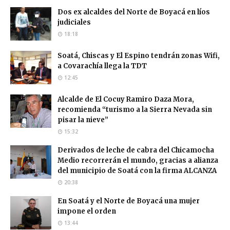
Dos ex alcaldes del Norte de Boyacá en líos
judiciales
18:18
Soatá, Chiscas y El Espino tendrán zonas Wifi,
a Covarachía llega la TDT
12:45
Alcalde de El Cocuy Ramiro Daza Mora,
recomienda “turismo a la Sierra Nevada sin
pisar la nieve”
15:32
Derivados de leche de cabra del Chicamocha
Medio recorrerán el mundo, gracias a alianza
del municipio de Soatá con la firma ALCANZA
20:38
En Soatá y el Norte de Boyacá una mujer
impone el orden
13:44