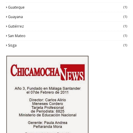
Guateque
(1)
Guayana
(1)
Gutiérrez
(1)
San Mateo
(1)
Sisga
(1)