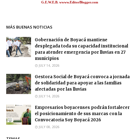
G.E.W.E.B. wwww.EditorBlogger.com
MÁS BUENAS NOTICIAS
Gobernación de Boyacá mantiene
desplegada toda su capacidad institucional
para atender emergencia por lluvias en 27
municipios
JULY 14, 2026
Gestora Social de Boyacá convoca a jornada
de solidaridad para apoyar a las familias
afectadas por las lluvias
JULY 14, 2026
Empresarios boyacenses podrán fortalecer
el posicionamiento de sus marcas con la
Convocatoria Soy Boyacá 2026
JULY 08, 2026
TEMAS