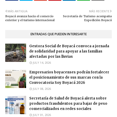
MÁS ANTIGUA
MÁS RECIENTE
Boyacá avanza hacia el comercio
Secretaría de Turismo acompaña
exterior y el turismo internacional
Expedición Boyacá
ENTRADAS QUE PUEDEN INTERESARTE
Gestora Social de Boyacá convoca a jornada
de solidaridad para apoyar a las familias
afectadas por las lluvias
JULY 14, 2026
Empresarios boyacenses podrán fortalecer
el posicionamiento de sus marcas con la
Convocatoria Soy Boyacá 2026
JULY 08, 2026
Secretaría de Salud de Boyacá alerta sobre
productos fraudulentos para bajar de peso
comercializados en redes sociales
JULY 01, 2026