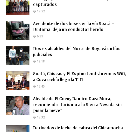
capturados
19:22
Accidente de dos buses en la vía Soatá –
Duitama, deja un conductor herido
6:39
Dos ex alcaldes del Norte de Boyacá en líos
judiciales
18:18
Soatá, Chiscas y El Espino tendrán zonas Wifi,
a Covarachía llega la TDT
12:45
Alcalde de El Cocuy Ramiro Daza Mora,
recomienda “turismo a la Sierra Nevada sin
pisar la nieve”
15:32
Derivados de leche de cabra del Chicamocha