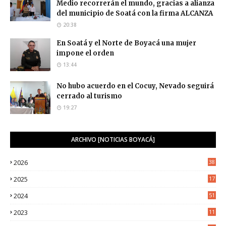
Medio recorrerán el mundo, gracias a alianza
del municipio de Soatá con la firma ALCANZA
20:38
En Soatá y el Norte de Boyacá una mujer
impone el orden
13:44
No hubo acuerdo en el Cocuy, Nevado seguirá
cerrado al turismo
19:27
ARCHIVO [NOTICIAS BOYACÁ]
2026
38
2025
17
1
2024
51
2023
11
5