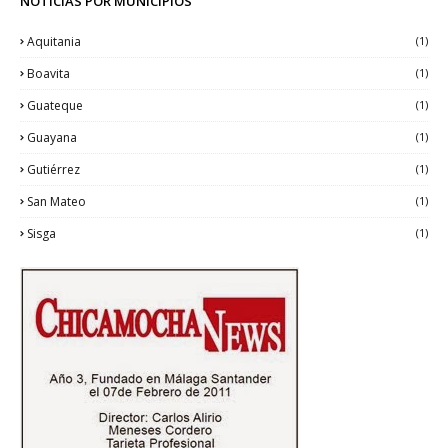
NOTICIAS POR MUNICIPIOS
Aquitania
(1)
Boavita
(1)
Guateque
(1)
Guayana
(1)
Gutiérrez
(1)
San Mateo
(1)
Sisga
(1)