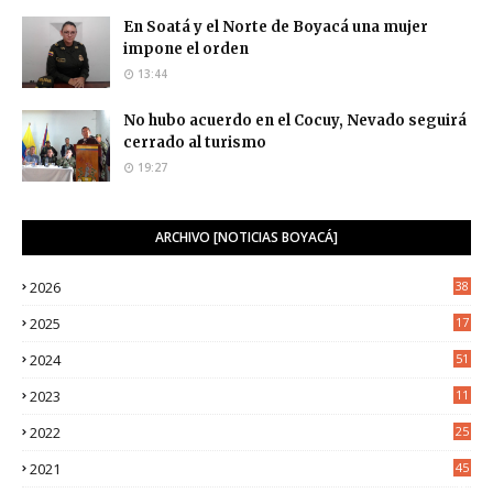
En Soatá y el Norte de Boyacá una mujer
impone el orden
13:44
No hubo acuerdo en el Cocuy, Nevado seguirá
cerrado al turismo
19:27
ARCHIVO [NOTICIAS BOYACÁ]
2026
38
2025
17
1
2024
51
2023
11
5
2022
25
6
2021
45
8