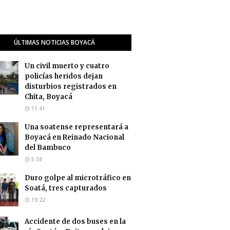
ÚLTIMAS NOTICIAS BOYACÁ
Un civil muerto y cuatro
policías heridos dejan
disturbios registrados en
Chita, Boyacá
11:41
Una soatense representará a
Boyacá en Reinado Nacional
del Bambuco
5:38
Duro golpe al microtráfico en
Soatá, tres capturados
19:22
Accidente de dos buses en la