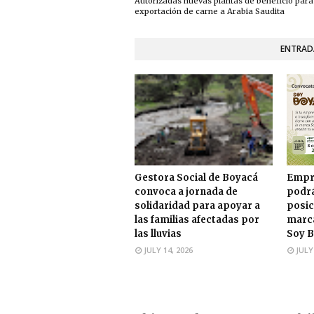
Autorizadas nuevas plantas de beneficio para
exportación de carne a Arabia Saudita
ENTRAD
Gestora Social de Boyacá
Empr
convoca a jornada de
podrá
solidaridad para apoyar a
posic
las familias afectadas por
marca
las lluvias
Soy B
JULY 14, 2026
JULY