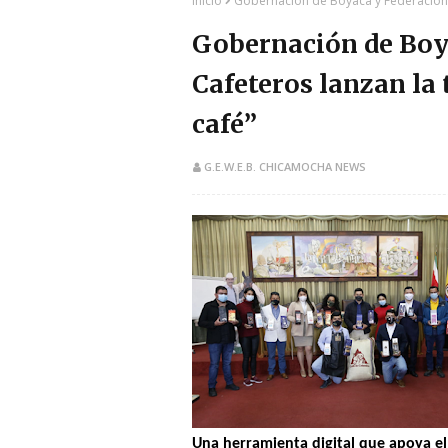
Inicio
Gobernación de Boyacá y Federación N
Gobernación de Boy
Cafeteros lanzan la 
café”
G.E.W.E.B. CHICAMOCHA NEWS
Una herramienta digital que apoya el