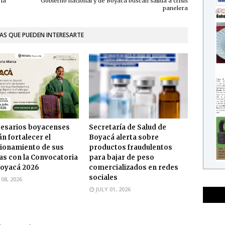
 la
Gobierno nacional y de Boyacá buscan salida a crisis
panelera
AS QUE PUEDEN INTERESARTE
esarios boyacenses
Secretaría de Salud de
n fortalecer el
Boyacá alerta sobre
ionamiento de sus
productos fraudulentos
s con la Convocatoria
para bajar de peso
oyacá 2026
comercializados en redes
sociales
 08, 2026
JULY 01, 2026