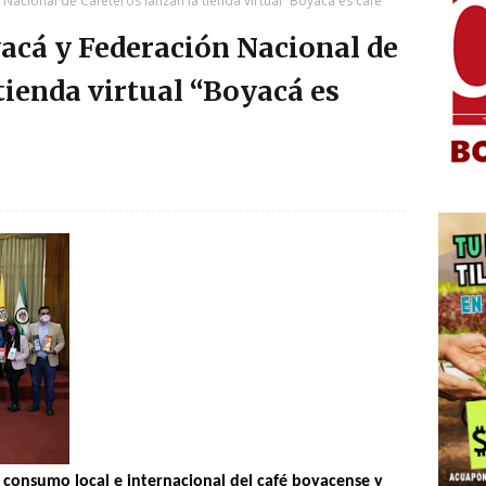
acional de Cafeteros lanzan la tienda virtual “Boyacá es café”
acá y Federación Nacional de
tienda virtual “Boyacá es
 consumo local e internacional del café boyacense y