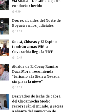
vía Soatá – Duitama, deja un
conductor herido
6:39
Dos ex alcaldes del Norte de
Boyacá en líos judiciales
18:18
Soatá, Chiscas y El Espino
tendrán zonas Wifi, a
Covarachía llega la TDT
12:45
Alcalde de El Cocuy Ramiro
Daza Mora, recomienda
“turismo a la Sierra Nevada
sin pisar la nieve”
15:32
Derivados de leche de cabra
del Chicamocha Medio
recorrerán el mundo, gracias
a alianza del municipio de