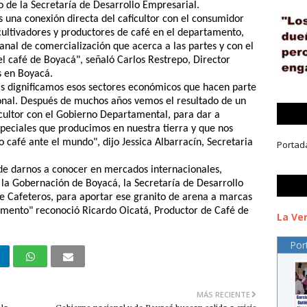
o de la Secretaría de Desarrollo Empresarial.
s una conexión directa del caficultor con el consumidor
cultivadores y productores de café en el departamento,
al de comercialización que acerca a las partes y con el
l café de Boyacá", señaló Carlos Restrepo, Director
s en Boyacá.
as dignificamos esos sectores económicos que hacen parte
ional. Después de muchos años vemos el resultado de un
icultor con el Gobierno Departamental, para dar a
speciales que producimos en nuestra tierra y que nos
café ante el mundo", dijo Jessica Albarracín, Secretaria
Portad
de darnos a conocer en mercados internacionales,
e la Gobernación de Boyacá, la Secretaría de Desarrollo
e Cafeteros, para aportar ese granito de arena a marcas
amento" reconoció Ricardo Oicatá, Productor de Café de
La Ver
Por
MÁS RECIENTE