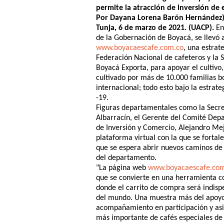
permite la atracción de inversión de 
Por Dayana Lorena Barón Hernández
Tunja, 6 de marzo de 2021. (UACP).
En 
de la Gobernación de Boyacá, se llevó 
www.boyacaescafe.com.co
, una estrat
Federación Nacional de cafeteros y la 
Boyacá Exporta, para apoyar el cultivo,
cultivado por más de 10.000 familias b
internacional; todo esto bajo la estrat
-19.
Figuras departamentales como la Secre
Albarracín, el Gerente del Comité Depa
de Inversión y Comercio, Alejandro Mej
plataforma virtual con la que se fortal
que se espera abrir nuevos caminos de 
del departamento.
"La página web
www.boyacaescafe.co
que se convierte en una herramienta c
donde el carrito de compra será indisp
del mundo. Una muestra más del apoyo 
acompañamiento en participación y asi
más importante de cafés especiales de 