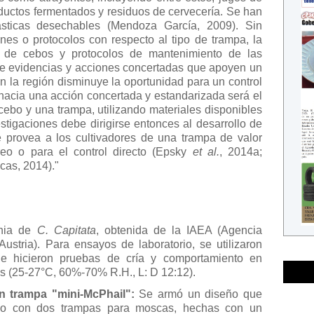
roductos fermentados y residuos de cervecería. Se han
sticas desechables (Mendoza García, 2009). Sin
es o protocolos con respecto al tipo de trampa, la
s de cebos y protocolos de mantenimiento de las
de evidencias y acciones concertadas que apoyen un
n la región disminuye la oportunidad para un control
 hacia una acción concertada y estandarizada será el
cebo y una trampa, utilizando materiales disponibles
stigaciones debe dirigirse entonces al desarrollo de
 provea a los cultivadores de una trampa de valor
reo o para el control directo (Epsky
et al.
, 2014a;
cas, 2014)."
onia de
C. Capitata
, obtenida de la IAEA (Agencia
Austria). Para ensayos de laboratorio, se utilizaron
e hicieron pruebas de cría y comportamiento en
s (25-27°C, 60%-70% R.H., L: D 12:12).
n trampa "mini-McPhail":
Se armó un diseño que
lico con dos trampas para moscas, hechas con un