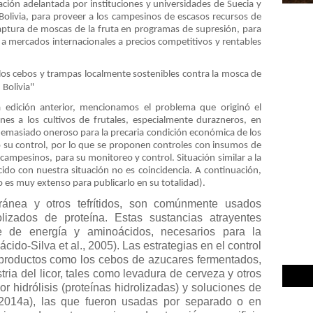
ión adelantada por instituciones y universidades de Suecia y
 Bolivia, para proveer a los campesinos de escasos recursos de
aptura de moscas de la fruta en programas de supresión, para
r a mercados internacionales a precios competitivos y rentables
 los cebos y trampas localmente sostenibles contra la mosca de
 Bolivia"
 edición anterior, mencionamos el problema que originó el
nes a los cultivos de frutales, especialmente durazneros, en
demasiado oneroso para la precaria condición económica de los
 su control, por lo que se proponen controles con insumos de
 campesinos, para su monitoreo y control. Situación similar a la
do con nuestra situación no es coincidencia. A continuación,
 es muy extenso para publicarlo en su totalidad).
ránea y otros tefrítidos, son comúnmente usados
olizados de proteína. Estas sustancias atrayentes
te de energía y aminoácidos, necesarios para la
cido-Silva et al., 2005). Las estrategias en el control
 productos como los cebos de azucares fermentados,
ria del licor, tales como levadura de cerveza y otros
r hidrólisis (proteínas hidrolizadas) y soluciones de
 2014a), las que fueron usadas por separado o en