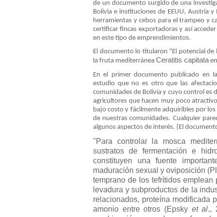
de un documento surgido de una investigac
Bolivia e instituciones de EEUU, Austria y
herramientas y cebos para el trampeo y c
certificar fincas exportadoras y así accede
en este tipo de emprendimientos.
El documento lo titularon "El potencial de
Ceratitis capitata
la fruta mediterránea
en
En el primer documento publicado en la
estudio que no es otro que las afectacio
comunidades de Bolivia y cuyo control es 
agricultores que hacen muy poco atractivo
bajo costo y fácilmente adquiribles por los
de nuestras comunidades. Cualquier pareci
algunos aspectos de interés. (El documento
"Para controlar la mosca mediter
sustratos de fermentación e hidr
constituyen una fuente importan
maduración sexual y oviposición (Plá
temprano de los tefrítidos emplean
levadura y subproductos de la indust
relacionados, proteína modificada po
amonio entre otros (Epsky
et al
.,