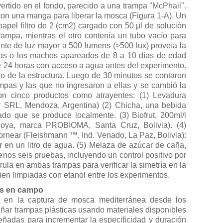
ertido en el fondo, parecido a una trampa "McPhail".
con una manga para liberar la mosca (Figura 1-A). Un
apel filtro de 2 (cm2) cargado con 50
μ
l de solución
trampa, mientras el otro contenía un tubo vacío para
uente de luz mayor a 500 lumens (>500 lux) proveía la
ras o los machos apareados de 8 a 10 días de edad
e 24 horas con acceso a agua antes del experimento.
ro de la estructura. Luego de 30 minutos se contaron
mpas y las que no ingresaron a ellas y se cambió la
on cinco productos como atrayentes: (1) Levadura
 SRL, Mendoza, Argentina) (2) Chicha, una bebida
do que se produce localmente. (3) Biofrut, 200ml/l
soya, marca PROBIOMA, Santa Cruz, Bolivia). (4)
ornear (Fleishmann ™, Ind. Venado, La Paz, Bolivia):
r en un litro de agua. (5) Melaza de azúcar de caña,
enos seis pruebas, incluyendo un control positivo por
ula en ambas trampas para verificar la simetría en la
ien limpiadas con etanol entre los experimentos.
as en campo
o en la captura de mosca mediterránea desde los
eñar trampas plásticas usando materiales disponibles
eñadas para incrementar la especificidad y duración