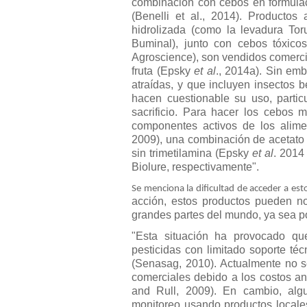
combinación con cebos en formulaci
(Benelli et al., 2014). Producto
hidrolizada (como la levadura Toru
Buminal), junto con cebos tóxico
Agroscience), son vendidos comercia
fruta (Epsky
et al
., 2014a). Sin emb
atraídas, y que incluyen insectos b
hacen cuestionable su uso, parti
sacrificio. Para hacer los cebos m
componentes activos de los alime
2009), una combinación de acetato 
sin trimetilamina (Epsky
et al
. 2014
Biolure, respectivamente".
Se menciona la dificultad de acceder a est
acción, estos productos pueden no
grandes partes del mundo, ya sea p
"Esta situación ha provocado qu
pesticidas con limitado soporte téc
(Senasag, 2010). Actualmente no se
comerciales debido a los costos an
and Rull, 2009). En cambio, algu
monitoreo usando productos locales