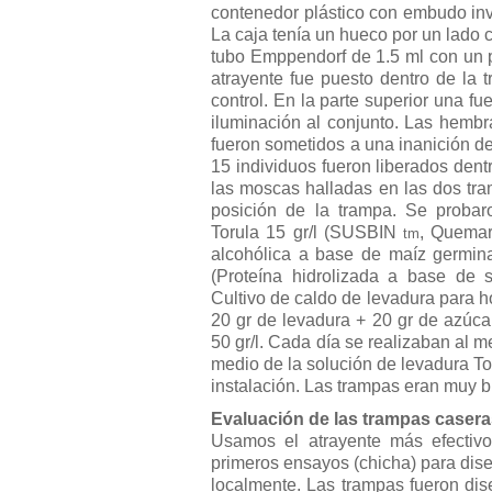
contenedor plástico con embudo inv
La caja tenía un hueco por un lado 
tubo Emppendorf de 1.5 ml con un p
atrayente fue puesto dentro de la 
control. En la parte superior una f
iluminación al conjunto. Las hemb
fueron sometidos a una inanición d
15 individuos fueron liberados dent
las moscas halladas en las dos tra
posición de la trampa. Se probar
Torula 15 gr/l (SUSBIN
, Quemar
tm
alcohólica a base de maíz germina
(Proteína hidrolizada a base de 
Cultivo de caldo de levadura para h
20 gr de levadura + 20 gr de azúca
50 gr/l. Cada día se realizaban al m
medio de la solución de levadura Tor
instalación. Las trampas eran muy b
Evaluación de las trampas caser
Usamos el atrayente más efectiv
primeros ensayos (chicha) para dis
localmente. Las trampas fueron dis