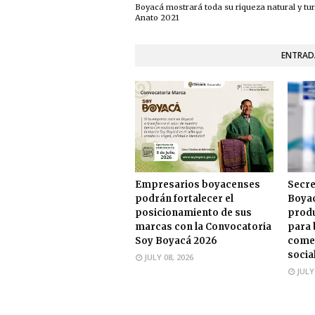
Boyacá mostrará toda su riqueza natural y tur
Anato 2021
ENTRAD
Empresarios boyacenses
Secre
podrán fortalecer el
Boyac
posicionamiento de sus
produ
marcas con la Convocatoria
para 
Soy Boyacá 2026
comer
socia
JULY 08, 2026
JULY