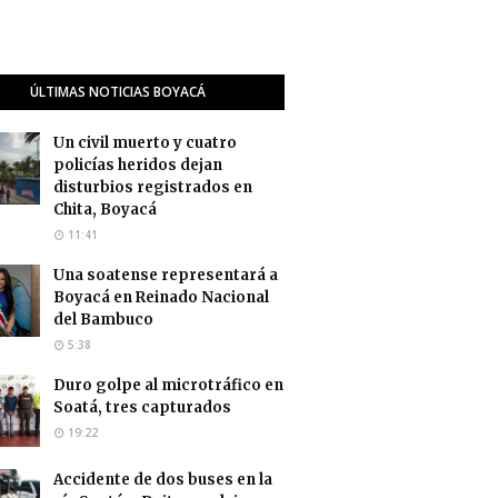
ÚLTIMAS NOTICIAS BOYACÁ
Un civil muerto y cuatro
policías heridos dejan
disturbios registrados en
Chita, Boyacá
11:41
Una soatense representará a
Boyacá en Reinado Nacional
del Bambuco
5:38
Duro golpe al microtráfico en
Soatá, tres capturados
19:22
Accidente de dos buses en la