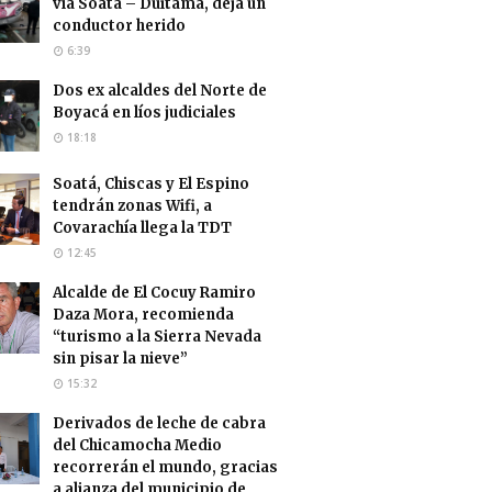
vía Soatá – Duitama, deja un
conductor herido
6:39
Dos ex alcaldes del Norte de
Boyacá en líos judiciales
18:18
Soatá, Chiscas y El Espino
tendrán zonas Wifi, a
Covarachía llega la TDT
12:45
Alcalde de El Cocuy Ramiro
Daza Mora, recomienda
“turismo a la Sierra Nevada
sin pisar la nieve”
15:32
Derivados de leche de cabra
del Chicamocha Medio
recorrerán el mundo, gracias
a alianza del municipio de