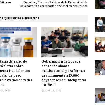
ística en
Derecho y Ciencias Políticas de la Universidad de
Boyacá recibió acreditación nacional en alta calidad
AS QUE PUEDEN INTERESARTE
taría de Salud de
Gobernación de Boyacá
á alerta sobre
consolida alianza
ctos fraudulentos
multisectorial para formar
bajar de peso
gratuitamente a 15.000
cializados en redes
boyacenses en Inteligencia
les
Artificial
 01, 2026
JUNE 18, 2026