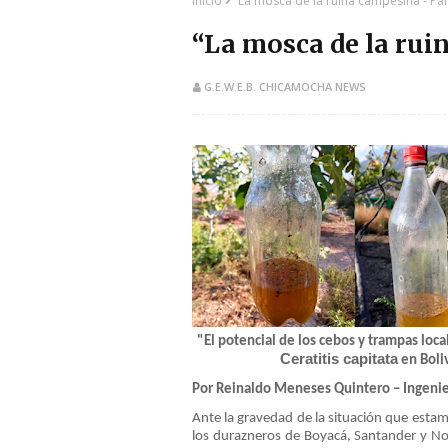
Inicio
“La mosca de la ruina campesina - Part
“La mosca de la ruin
G.E.W.E.B. CHICAMOCHA NEWS
"El potencial de los cebos y trampas loc
Ceratitis capitata
en Boli
Por Reinaldo Meneses Quintero – Ingenie
Ante la gravedad de la situación que estam
los durazneros de Boyacá, Santander y N