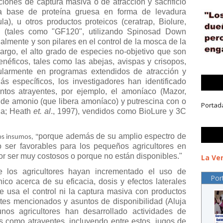
ones de captura masiva o de atracción y sacrificio
s a base de proteína gruesa en forma de levadura
la), u otros productos proteicos (ceratrap, Biolure,
s (tales como "GF120", utilizando Spinosad Down
lmente y son pilares en el control de la mosca de la
argo, el alto grado de especies no-objetivo que son
enéficos, tales como las abejas, avispas y crisopos,
cularmente en programas extendidos de atracción y
ás específicos, los investigadores han identificado
ntos atrayentes, por ejemplo, el amoníaco (Mazor,
de amonio (que libera amoníaco) y putrescina con o
Portad
 a; Heath
et. al
., 1997), vendidos como BioLure y 3C
porque además de su amplio espectro de
os insumos, "
 ser favorables para los pequeños agricultores en
or ser muy costosos o porque no están disponibles."
La Ver
e los agricultores hayan incrementado el uso de
Por
nico acerca de su eficacia, dosis y efectos laterales
 usa el control ni la captura masiva con productos
tes mencionados y asuntos de disponibilidad (Aluja
nos agricultores han desarrollado actividades de
 como atrayentes, incluyendo entre estos, jugos de