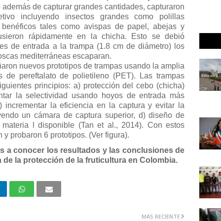
ap además de capturar grandes cantidades, capturaron
tivo incluyendo insectos grandes como polillas
s benéficos tales como avispas de papel, abejas y
usieron rápidamente en la chicha. Esto se debió
es de entrada a la trampa (1.8 cm de diámetro) los
moscas mediterráneas escaparan.
ñaron nuevos prototipos de trampas usando la amplia
as de pereftalato de polietileno (PET). Las trampas
guientes principios: a) protección del cebo (chicha)
ntar la selectividad usando hoyos de entrada más
incrementar la eficiencia en la captura y evitar la
endo un cámara de captura superior, d) diseño de
 materia l disponible (Tan et al., 2014). Con estos
y probaron 6 prototipos. (Ver figura).
s a conocer los resultados y las conclusiones de
de la protección de la fruticultura en Colombia.
MÁS RECIENTE