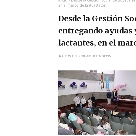
Inicio
Desde la Gestión Social de Boyacá s
en el marco de la #Lactatón
Desde la Gestión So
entregando ayudas 
lactantes, en el mar
G.E.W.E.B. CHICAMOCHA NEWS