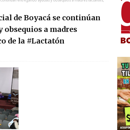
e continúan entregando ayudas y obsequios a madres lactantes,
cial de Boyacá se continúan
y obsequios a madres
co de la #Lactatón