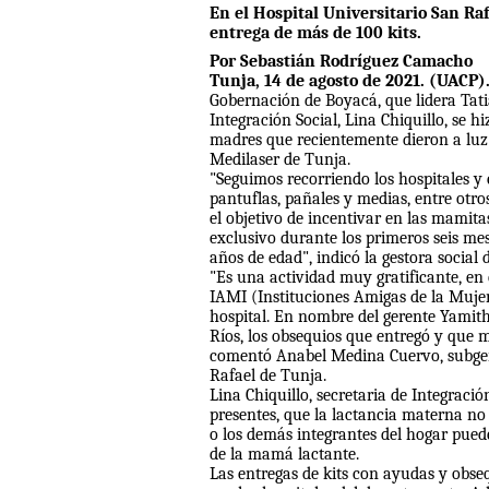
En el Hospital Universitario San Raf
entrega de más de 100 kits.
Por Sebastián Rodríguez Camacho
Tunja, 14 de agosto de 2021. (UACP)
Gobernación de Boyacá, que lidera Tati
Integración Social, Lina Chiquillo, se h
madres que recientemente dieron a luz e
Medilaser de Tunja.
"Seguimos recorriendo los hospitales y 
pantuflas, pañales y medias, entre otr
el objetivo de incentivar en las mamit
exclusivo durante los primeros seis m
años de edad", indicó la gestora social 
"Es una actividad muy gratificante, en
IAMI (Instituciones Amigas de la Mujer 
hospital. En nombre del gerente Yamith
Ríos, los obsequios que entregó y que m
comentó Anabel Medina Cuervo, subgere
Rafael de Tunja.
Lina Chiquillo, secretaria de Integraci
presentes, que la lactancia materna no
o los demás integrantes del hogar pued
de la mamá lactante.
Las entregas de kits con ayudas y obse