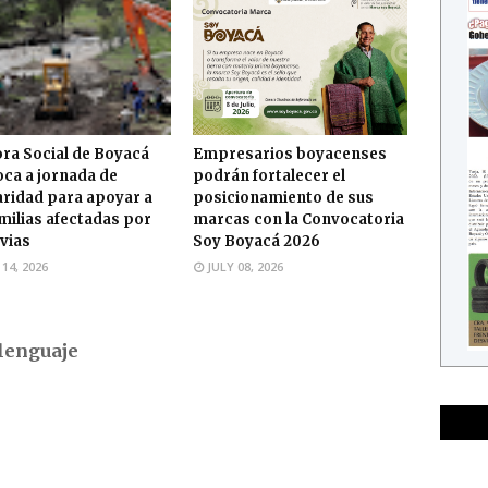
ra Social de Boyacá
Empresarios boyacenses
ca a jornada de
podrán fortalecer el
aridad para apoyar a
posicionamiento de sus
amilias afectadas por
marcas con la Convocatoria
uvias
Soy Boyacá 2026
 14, 2026
JULY 08, 2026
lenguaje