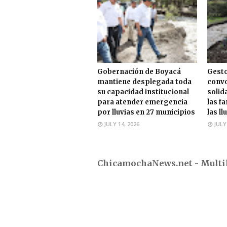
Gobernación de Boyacá
Gesto
mantiene desplegada toda
convo
su capacidad institucional
solid
para atender emergencia
las f
por lluvias en 27 municipios
las ll
JULY 14, 2026
JULY
ChicamochaNews.net - Multi