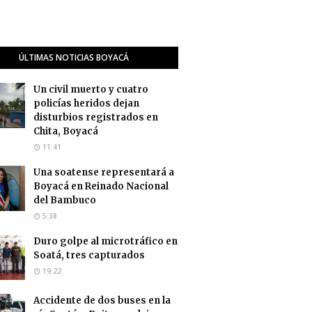
ÚLTIMAS NOTICIAS BOYACÁ
Un civil muerto y cuatro
policías heridos dejan
disturbios registrados en
Chita, Boyacá
11:41
Una soatense representará a
Boyacá en Reinado Nacional
del Bambuco
5:38
Duro golpe al microtráfico en
Soatá, tres capturados
19:22
Accidente de dos buses en la