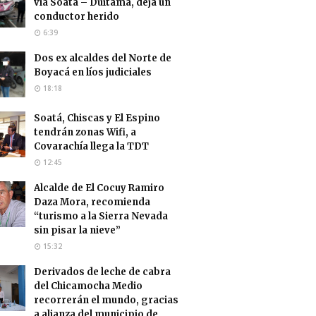
vía Soatá – Duitama, deja un
conductor herido
6:39
Dos ex alcaldes del Norte de
Boyacá en líos judiciales
18:18
Soatá, Chiscas y El Espino
tendrán zonas Wifi, a
Covarachía llega la TDT
12:45
Alcalde de El Cocuy Ramiro
Daza Mora, recomienda
“turismo a la Sierra Nevada
sin pisar la nieve”
15:32
Derivados de leche de cabra
del Chicamocha Medio
recorrerán el mundo, gracias
a alianza del municipio de