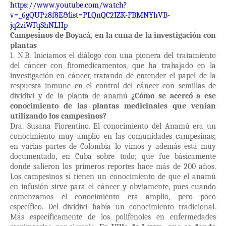
https://www.youtube.com/watch?
v=_6gQUPz8f8E&list=PLQnQC2IZK-FBMNYhVB-
jq2ziWFqShNLHp
Campesinos de Boyacá, en la cuna de la investigación con
plantas
1. N.B. Iniciamos el diálogo con una pionera del tratamiento
del cáncer con fitomedicamentos, que ha trabajado en la
investigación en cáncer, tratando de entender el papel de la
respuesta inmune en el control del cáncer con semillas de
dividivi y de la planta de anamú
¿Cómo se acercó a ese
conocimiento de las plantas medicinales que venían
utilizando los campesinos?
Dra. Susana Fiorentino. El conocimiento del Anamú era un
conocimiento muy amplio en las comunidades campesinas;
en varias partes de Colombia lo vimos y además está muy
documentado, en Cuba sobre todo; que fue básicamente
donde salieron los primeros reportes hace más de 200 años.
Los campesinos sí tienen un conocimiento de que el anamú
en infusión sirve para el cáncer y obviamente, pues cuando
comenzamos el conocimiento era amplio, pero poco
específico. Del dividivi había un conocimiento tradicional.
Más específicamente de los polifenoles en enfermedades