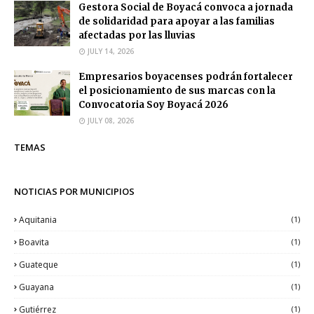
Gestora Social de Boyacá convoca a jornada
de solidaridad para apoyar a las familias
afectadas por las lluvias
JULY 14, 2026
Empresarios boyacenses podrán fortalecer
el posicionamiento de sus marcas con la
Convocatoria Soy Boyacá 2026
JULY 08, 2026
TEMAS
NOTICIAS POR MUNICIPIOS
Aquitania
(1)
Boavita
(1)
Guateque
(1)
Guayana
(1)
Gutiérrez
(1)