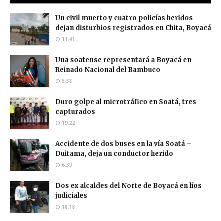
Un civil muerto y cuatro policías heridos
dejan disturbios registrados en Chita, Boyacá
11:41
Una soatense representará a Boyacá en
Reinado Nacional del Bambuco
5:38
Duro golpe al microtráfico en Soatá, tres
capturados
19:22
Accidente de dos buses en la vía Soatá –
Duitama, deja un conductor herido
6:39
Dos ex alcaldes del Norte de Boyacá en líos
judiciales
18:18