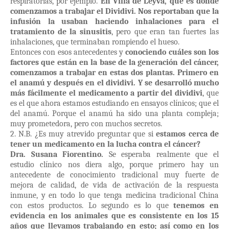
respiratorias, por ejemplo.
En Villa de Leyva, que es donde
comenzamos a trabajar el Dividivi. Nos reportaban que la
infusión la usaban haciendo inhalaciones para el
tratamiento de la sinusitis
, pero que eran tan fuertes las
inhalaciones, que terminaban rompiendo el hueso.
Entonces con esos antecedentes y
conociendo cuáles son los
factores que están en la base de la generación del cáncer,
comenzamos a trabajar en estas dos plantas. Primero en
el anamú y después en el dividivi. Y se desarrolló mucho
más fácilmente el medicamento a partir del dividivi
, que
es el que ahora estamos estudiando en ensayos clínicos; que el
del anamú. Porque el anamú ha sido una planta compleja;
muy prometedora, pero con muchos secretos.
2. N.B. ¿Es muy atrevido preguntar que si
estamos cerca de
tener un medicamento en la lucha contra el cáncer?
Dra. Susana Fiorentino.
Se esperaba realmente que el
estudio clínico nos diera algo, porque primero hay un
antecedente de conocimiento tradicional muy fuerte de
mejora de calidad, de vida de activación de la respuesta
inmune, y en todo lo que tenga medicina tradicional China
con estos productos. Lo segundo es lo que
tenemos en
evidencia en los animales que es consistente en los 15
años que llevamos trabajando en esto; así como en los