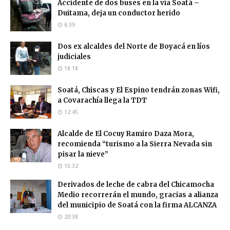
Accidente de dos buses en la vía Soatá –
Duitama, deja un conductor herido
6:39
Dos ex alcaldes del Norte de Boyacá en líos
judiciales
18:18
Soatá, Chiscas y El Espino tendrán zonas Wifi,
a Covarachía llega la TDT
12:45
Alcalde de El Cocuy Ramiro Daza Mora,
recomienda “turismo a la Sierra Nevada sin
pisar la nieve”
15:32
Derivados de leche de cabra del Chicamocha
Medio recorrerán el mundo, gracias a alianza
del municipio de Soatá con la firma ALCANZA
20:38