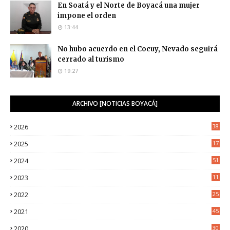
En Soatá y el Norte de Boyacá una mujer
impone el orden
13:44
No hubo acuerdo en el Cocuy, Nevado seguirá
cerrado al turismo
19:27
ARCHIVO [NOTICIAS BOYACÁ]
2026
38
2025
17
1
2024
51
2023
11
5
2022
25
6
2021
45
8
2020
30