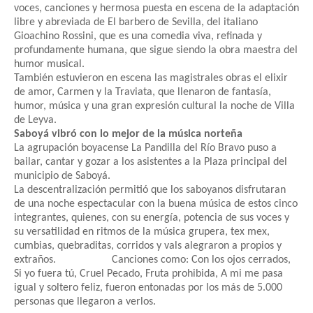
voces, canciones y hermosa puesta en escena de la adaptación
libre y abreviada de El barbero de Sevilla, del italiano
Gioachino Rossini, que es una comedia viva, refinada y
profundamente humana, que sigue siendo la obra maestra del
humor musical.
También estuvieron en escena las magistrales obras el elixir
de amor, Carmen y la Traviata, que llenaron de fantasía,
humor, música y una gran expresión cultural la noche de Villa
de Leyva.
Saboyá vibró con lo mejor de la música norteña
La agrupación boyacense La Pandilla del Río Bravo puso a
bailar, cantar y gozar a los asistentes a la Plaza principal del
municipio de Saboyá.
La descentralización permitió que los saboyanos disfrutaran
de una noche espectacular con la buena música de estos cinco
integrantes, quienes, con su energía, potencia de sus voces y
su versatilidad en ritmos de la música grupera, tex mex,
cumbias, quebraditas, corridos y vals alegraron a propios y
extraños. Canciones como: Con los ojos cerrados,
Si yo fuera tú, Cruel Pecado, Fruta prohibida, A mi me pasa
igual y soltero feliz, fueron entonadas por los más de 5.000
personas que llegaron a verlos.