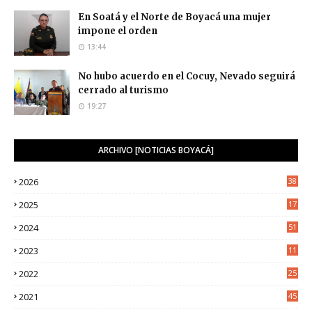
En Soatá y el Norte de Boyacá una mujer
impone el orden
13:44
No hubo acuerdo en el Cocuy, Nevado seguirá
cerrado al turismo
19:27
ARCHIVO [NOTICIAS BOYACÁ]
2026
38
2025
17
1
2024
51
2023
11
5
2022
25
6
2021
45
8