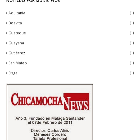
NOTICIAS POR MUNICIPIOS
Aquitania
(1)
Boavita
(1)
Guateque
(1)
Guayana
(1)
Gutiérrez
(1)
San Mateo
(1)
Sisga
(1)