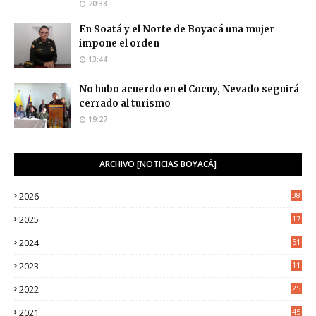
20:38
En Soatá y el Norte de Boyacá una mujer
impone el orden
13:44
No hubo acuerdo en el Cocuy, Nevado seguirá
cerrado al turismo
19:27
ARCHIVO [NOTICIAS BOYACÁ]
2026
38
2025
17
1
2024
51
2023
11
5
2022
25
6
2021
45