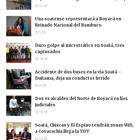
11:41
Una soatense representará a Boyacá en
Reinado Nacional del Bambuco
5:38
Duro golpe al microtráfico en Soatá, tres
capturados
19:22
Accidente de dos buses en la vía Soatá –
Duitama, deja un conductor herido
6:39
Dos ex alcaldes del Norte de Boyacá en líos
judiciales
18:18
Soatá, Chiscas y El Espino tendrán zonas Wifi,
a Covarachía llega la TDT
12:45