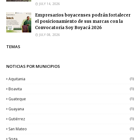
JULY 14, 2026
Empresarios boyacenses podrán fortalecer
el posicionamiento de sus marcas con la
Convocatoria Soy Boyacá 2026
JULY 08, 2026
TEMAS
NOTICIAS POR MUNICIPIOS
Aquitania
(1)
Boavita
(1)
Guateque
(1)
Guayana
(1)
Gutiérrez
(1)
San Mateo
(1)
Sisga
(1)