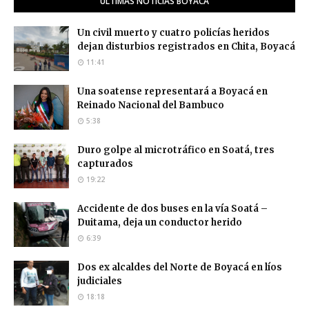
ÚLTIMAS NOTICIAS BOYACÁ
Un civil muerto y cuatro policías heridos
dejan disturbios registrados en Chita, Boyacá
11:41
Una soatense representará a Boyacá en
Reinado Nacional del Bambuco
5:38
Duro golpe al microtráfico en Soatá, tres
capturados
19:22
Accidente de dos buses en la vía Soatá –
Duitama, deja un conductor herido
6:39
Dos ex alcaldes del Norte de Boyacá en líos
judiciales
18:18