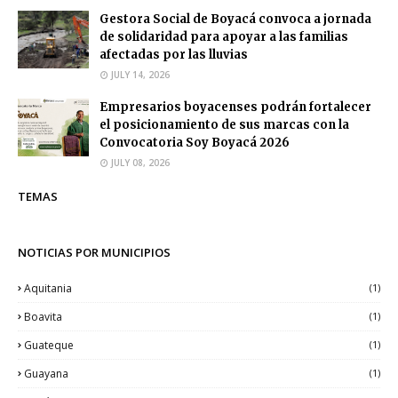
Gestora Social de Boyacá convoca a jornada
de solidaridad para apoyar a las familias
afectadas por las lluvias
JULY 14, 2026
Empresarios boyacenses podrán fortalecer
el posicionamiento de sus marcas con la
Convocatoria Soy Boyacá 2026
JULY 08, 2026
TEMAS
NOTICIAS POR MUNICIPIOS
Aquitania
(1)
Boavita
(1)
Guateque
(1)
Guayana
(1)