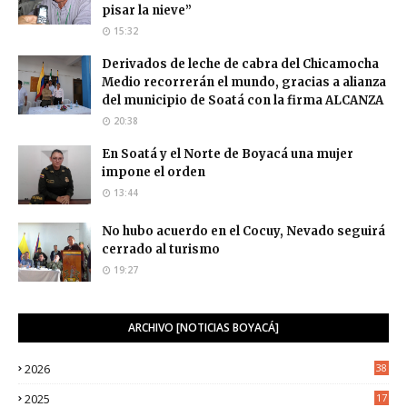
pisar la nieve”
15:32
Derivados de leche de cabra del Chicamocha
Medio recorrerán el mundo, gracias a alianza
del municipio de Soatá con la firma ALCANZA
20:38
En Soatá y el Norte de Boyacá una mujer
impone el orden
13:44
No hubo acuerdo en el Cocuy, Nevado seguirá
cerrado al turismo
19:27
ARCHIVO [NOTICIAS BOYACÁ]
2026
38
2025
17