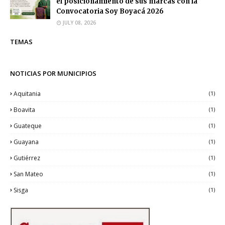
el posicionamiento de sus marcas con la
Convocatoria Soy Boyacá 2026
JULY 08, 2026
TEMAS
NOTICIAS POR MUNICIPIOS
Aquitania
(1)
Boavita
(1)
Guateque
(1)
Guayana
(1)
Gutiérrez
(1)
San Mateo
(1)
Sisga
(1)