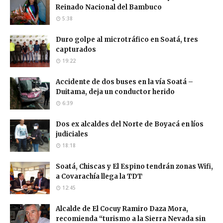
Reinado Nacional del Bambuco
5:38
Duro golpe al microtráfico en Soatá, tres
capturados
19:22
Accidente de dos buses en la vía Soatá –
Duitama, deja un conductor herido
6:39
Dos ex alcaldes del Norte de Boyacá en líos
judiciales
18:18
Soatá, Chiscas y El Espino tendrán zonas Wifi,
a Covarachía llega la TDT
12:45
Alcalde de El Cocuy Ramiro Daza Mora,
recomienda “turismo a la Sierra Nevada sin