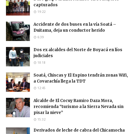
capturados
19:22
Accidente de dos buses en la vía Soatá –
Duitama, deja un conductor herido
6:39
Dos ex alcaldes del Norte de Boyacá en líos
judiciales
18:18
Soatá, Chiscas y El Espino tendrán zonas Wifi,
a Covarachía llega la TDT
12:45
Alcalde de El Cocuy Ramiro Daza Mora,
recomienda “turismo a la Sierra Nevada sin
pisar la nieve”
15:32
Derivados de leche de cabra del Chicamocha