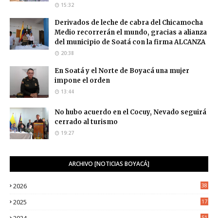
15:32
Derivados de leche de cabra del Chicamocha
Medio recorrerán el mundo, gracias a alianza
del municipio de Soatá con la firma ALCANZA
20:38
En Soatá y el Norte de Boyacá una mujer
impone el orden
13:44
No hubo acuerdo en el Cocuy, Nevado seguirá
cerrado al turismo
19:27
ARCHIVO [NOTICIAS BOYACÁ]
2026
38
2025
17
1
2024
51