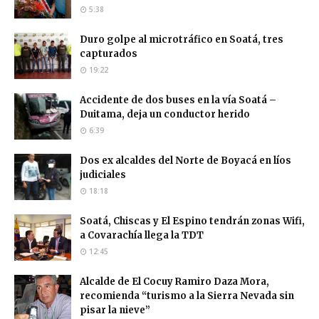
5:38
Duro golpe al microtráfico en Soatá, tres
capturados
19:22
Accidente de dos buses en la vía Soatá –
Duitama, deja un conductor herido
6:39
Dos ex alcaldes del Norte de Boyacá en líos
judiciales
18:18
Soatá, Chiscas y El Espino tendrán zonas Wifi,
a Covarachía llega la TDT
12:45
Alcalde de El Cocuy Ramiro Daza Mora,
recomienda “turismo a la Sierra Nevada sin
pisar la nieve”