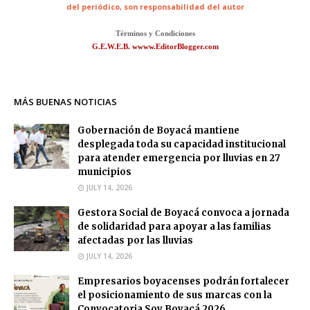
del periódico,
son responsabilidad del autor
Términos y Condiciones
G.E.W.E.B. wwww.EditorBlogger.com
MÁS BUENAS NOTICIAS
Gobernación de Boyacá mantiene
desplegada toda su capacidad institucional
para atender emergencia por lluvias en 27
municipios
JULY 14, 2026
Gestora Social de Boyacá convoca a jornada
de solidaridad para apoyar a las familias
afectadas por las lluvias
JULY 14, 2026
Empresarios boyacenses podrán fortalecer
el posicionamiento de sus marcas con la
Convocatoria Soy Boyacá 2026