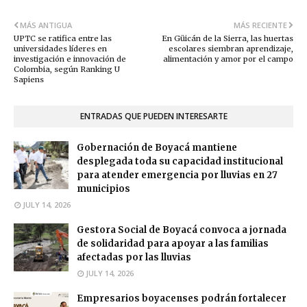
MÁS ANTIGUA
MÁS RECIENTE
UPTC se ratifica entre las
En Güicán de la Sierra, las huertas
universidades líderes en
escolares siembran aprendizaje,
investigación e innovación de
alimentación y amor por el campo
Colombia, según Ranking U
Sapiens
ENTRADAS QUE PUEDEN INTERESARTE
Gobernación de Boyacá mantiene
desplegada toda su capacidad institucional
para atender emergencia por lluvias en 27
municipios
JULY 14, 2026
Gestora Social de Boyacá convoca a jornada
de solidaridad para apoyar a las familias
afectadas por las lluvias
JULY 14, 2026
Empresarios boyacenses podrán fortalecer