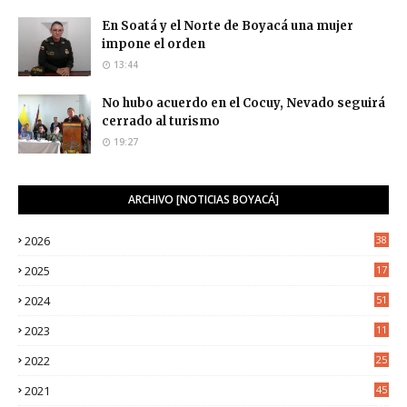
En Soatá y el Norte de Boyacá una mujer
impone el orden
13:44
No hubo acuerdo en el Cocuy, Nevado seguirá
cerrado al turismo
19:27
ARCHIVO [NOTICIAS BOYACÁ]
2026
38
2025
17
1
2024
51
2023
11
5
2022
25
6
2021
45
8