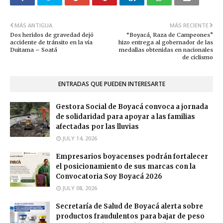
MÁS ANTIGUA
MÁS RECIENTE
Dos heridos de gravedad dejó
“Boyacá, Raza de Campeones”
accidente de tránsito en la vía
hizo entrega al gobernador de las
Duitama – Soatá
medallas obtenidas en nacionales
de ciclismo
ENTRADAS QUE PUEDEN INTERESARTE
Gestora Social de Boyacá convoca a jornada
de solidaridad para apoyar a las familias
afectadas por las lluvias
JULY 14, 2026
Empresarios boyacenses podrán fortalecer
el posicionamiento de sus marcas con la
Convocatoria Soy Boyacá 2026
JULY 08, 2026
Secretaría de Salud de Boyacá alerta sobre
productos fraudulentos para bajar de peso