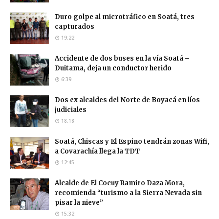
Duro golpe al microtráfico en Soatá, tres
capturados
19:22
Accidente de dos buses en la vía Soatá –
Duitama, deja un conductor herido
6:39
Dos ex alcaldes del Norte de Boyacá en líos
judiciales
18:18
Soatá, Chiscas y El Espino tendrán zonas Wifi,
a Covarachía llega la TDT
12:45
Alcalde de El Cocuy Ramiro Daza Mora,
recomienda “turismo a la Sierra Nevada sin
pisar la nieve”
15:32