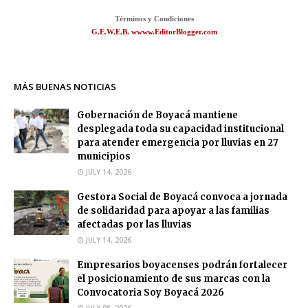
Términos y Condiciones
G.E.W.E.B. wwww.EditorBlogger.com
MÁS BUENAS NOTICIAS
Gobernación de Boyacá mantiene
desplegada toda su capacidad institucional
para atender emergencia por lluvias en 27
municipios
JULY 14, 2026
Gestora Social de Boyacá convoca a jornada
de solidaridad para apoyar a las familias
afectadas por las lluvias
JULY 14, 2026
Empresarios boyacenses podrán fortalecer
el posicionamiento de sus marcas con la
Convocatoria Soy Boyacá 2026
JULY 08, 2026