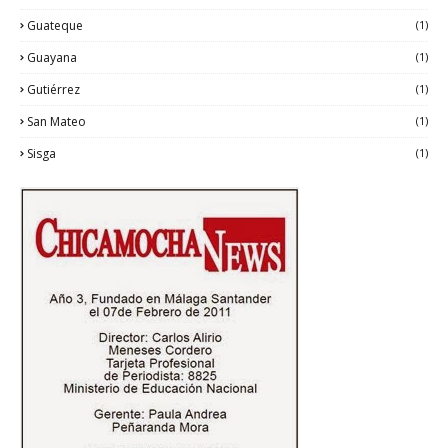
Guateque
(1)
Guayana
(1)
Gutiérrez
(1)
San Mateo
(1)
Sisga
(1)