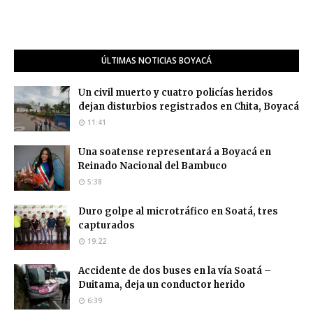
ÚLTIMAS NOTICIAS BOYACÁ
Un civil muerto y cuatro policías heridos
dejan disturbios registrados en Chita, Boyacá
11:41
Una soatense representará a Boyacá en
Reinado Nacional del Bambuco
5:38
Duro golpe al microtráfico en Soatá, tres
capturados
19:22
Accidente de dos buses en la vía Soatá –
Duitama, deja un conductor herido
6:39