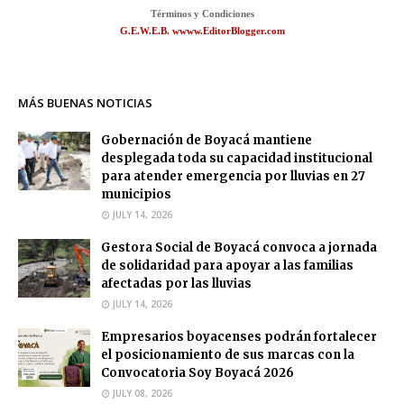
Términos y Condiciones
G.E.W.E.B. wwww.EditorBlogger.com
MÁS BUENAS NOTICIAS
Gobernación de Boyacá mantiene
desplegada toda su capacidad institucional
para atender emergencia por lluvias en 27
municipios
JULY 14, 2026
Gestora Social de Boyacá convoca a jornada
de solidaridad para apoyar a las familias
afectadas por las lluvias
JULY 14, 2026
Empresarios boyacenses podrán fortalecer
el posicionamiento de sus marcas con la
Convocatoria Soy Boyacá 2026
JULY 08, 2026