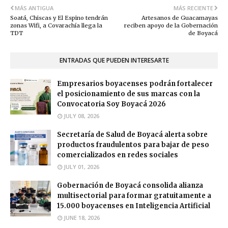
MÁS ANTIGUA
MÁS RECIENTE
Soatá, Chiscas y El Espino tendrán
Artesanos de Guacamayas
zonas Wifi, a Covarachía llega la
reciben apoyo de la Gobernación
TDT
de Boyacá
ENTRADAS QUE PUEDEN INTERESARTE
Empresarios boyacenses podrán fortalecer
el posicionamiento de sus marcas con la
Convocatoria Soy Boyacá 2026
JULY 08, 2026
Secretaría de Salud de Boyacá alerta sobre
productos fraudulentos para bajar de peso
comercializados en redes sociales
JULY 01, 2026
Gobernación de Boyacá consolida alianza
multisectorial para formar gratuitamente a
15.000 boyacenses en Inteligencia Artificial
JUNE 18, 2026