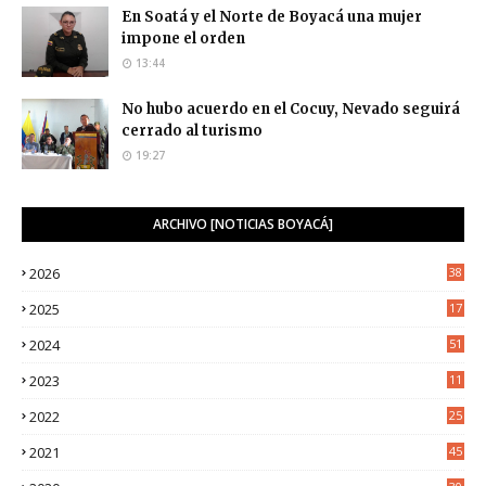
En Soatá y el Norte de Boyacá una mujer
impone el orden
13:44
No hubo acuerdo en el Cocuy, Nevado seguirá
cerrado al turismo
19:27
ARCHIVO [NOTICIAS BOYACÁ]
2026
38
2025
17
1
2024
51
2023
11
5
2022
25
6
2021
45
8