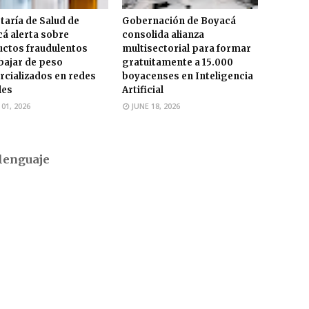
taría de Salud de
Gobernación de Boyacá
á alerta sobre
consolida alianza
ctos fraudulentos
multisectorial para formar
bajar de peso
gratuitamente a 15.000
cializados en redes
boyacenses en Inteligencia
les
Artificial
 01, 2026
JUNE 18, 2026
lenguaje