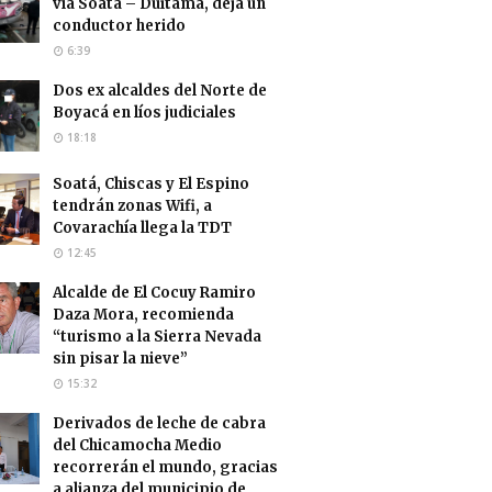
vía Soatá – Duitama, deja un
conductor herido
6:39
Dos ex alcaldes del Norte de
Boyacá en líos judiciales
18:18
Soatá, Chiscas y El Espino
tendrán zonas Wifi, a
Covarachía llega la TDT
12:45
Alcalde de El Cocuy Ramiro
Daza Mora, recomienda
“turismo a la Sierra Nevada
sin pisar la nieve”
15:32
Derivados de leche de cabra
del Chicamocha Medio
recorrerán el mundo, gracias
a alianza del municipio de