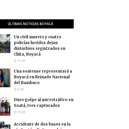
ÚLTIMAS NOTICIAS BOYACÁ
Un civil muerto y cuatro
policías heridos dejan
disturbios registrados en
Chita, Boyacá
11:41
Una soatense representará a
Boyacá en Reinado Nacional
del Bambuco
5:38
Duro golpe al microtráfico en
Soatá, tres capturados
19:22
Accidente de dos buses en la