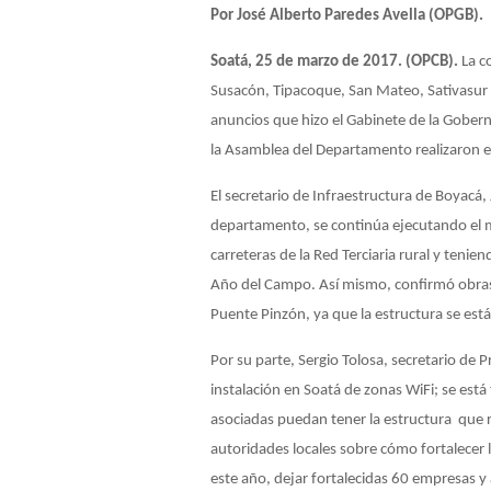
Por José Alberto Paredes Avella (OPGB).
Soatá, 25 de marzo de 2017. (OPCB).
La c
Susacón, Tipacoque, San Mateo, Sativasur y
anuncios que hizo el Gabinete de la Gobern
la Asamblea del Departamento realizaron el
El secretario de Infraestructura de Boyacá
departamento, se continúa ejecutando el m
carreteras de la Red Terciaria rural y teni
Año del Campo. Así mismo, confirmó obras q
Puente Pinzón, ya que la estructura se está 
Por su parte, Sergio Tolosa, secretario de 
instalación en Soatá de zonas WiFi; se est
asociadas puedan tener la estructura que r
autoridades locales sobre cómo fortalecer l
este año, dejar fortalecidas 60 empresas 