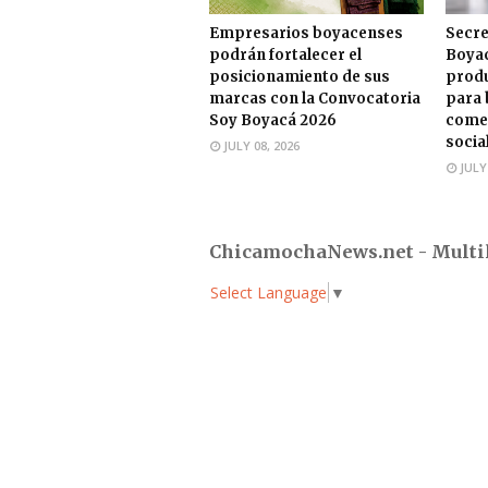
Empresarios boyacenses
Secre
podrán fortalecer el
Boyac
posicionamiento de sus
produ
marcas con la Convocatoria
para 
Soy Boyacá 2026
comer
socia
JULY 08, 2026
JULY
ChicamochaNews.net - Multi
Select Language
▼